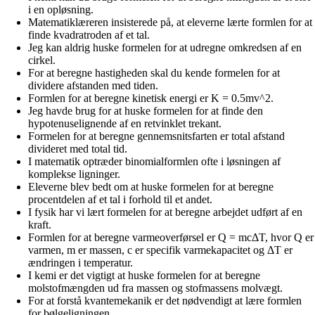
i en opløsning.
Matematiklæreren insisterede på, at eleverne lærte formlen for at
finde kvadratroden af et tal.
Jeg kan aldrig huske formelen for at udregne omkredsen af en
cirkel.
For at beregne hastigheden skal du kende formelen for at
dividere afstanden med tiden.
Formlen for at beregne kinetisk energi er K = 0.5mv^2.
Jeg havde brug for at huske formelen for at finde den
hypotenuselignende af en retvinklet trekant.
Formelen for at beregne gennemsnitsfarten er total afstand
divideret med total tid.
I matematik optræder binomialformlen ofte i løsningen af
komplekse ligninger.
Eleverne blev bedt om at huske formelen for at beregne
procentdelen af et tal i forhold til et andet.
I fysik har vi lært formelen for at beregne arbejdet udført af en
kraft.
Formlen for at beregne varmeoverførsel er Q = mcΔT, hvor Q er
varmen, m er massen, c er specifik varmekapacitet og ΔT er
ændringen i temperatur.
I kemi er det vigtigt at huske formelen for at beregne
molstofmængden ud fra massen og stofmassens molvægt.
For at forstå kvantemekanik er det nødvendigt at lære formlen
for bølgeligningen.