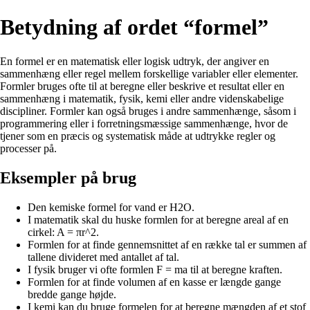
Betydning af ordet “formel”
En formel er en matematisk eller logisk udtryk, der angiver en
sammenhæng eller regel mellem forskellige variabler eller elementer.
Formler bruges ofte til at beregne eller beskrive et resultat eller en
sammenhæng i matematik, fysik, kemi eller andre videnskabelige
discipliner. Formler kan også bruges i andre sammenhænge, såsom i
programmering eller i forretningsmæssige sammenhænge, hvor de
tjener som en præcis og systematisk måde at udtrykke regler og
processer på.
Eksempler på brug
Den kemiske formel for vand er H2O.
I matematik skal du huske formlen for at beregne areal af en
cirkel: A = πr^2.
Formlen for at finde gennemsnittet af en række tal er summen af
tallene divideret med antallet af tal.
I fysik bruger vi ofte formlen F = ma til at beregne kraften.
Formlen for at finde volumen af en kasse er længde gange
bredde gange højde.
I kemi kan du bruge formelen for at beregne mængden af et stof