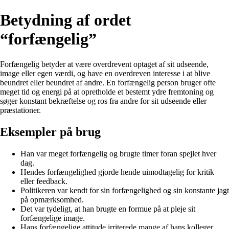
Betydning af ordet
“forfængelig”
Forfængelig betyder at være overdrevent optaget af sit udseende,
image eller egen værdi, og have en overdreven interesse i at blive
beundret eller beundret af andre. En forfængelig person bruger ofte
meget tid og energi på at opretholde et bestemt ydre fremtoning og
søger konstant bekræftelse og ros fra andre for sit udseende eller
præstationer.
Eksempler på brug
Han var meget forfængelig og brugte timer foran spejlet hver
dag.
Hendes forfængelighed gjorde hende uimodtagelig for kritik
eller feedback.
Politikeren var kendt for sin forfængelighed og sin konstante jagt
på opmærksomhed.
Det var tydeligt, at han brugte en formue på at pleje sit
forfængelige image.
Hans forfængelige attitude irriterede mange af hans kolleger.