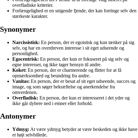
overfladiske kriterier.
Forfængelighed er en snigende fjende, der kan forringe selv den
stærkeste karakter.
Synonymer
Narcissistisk:
En person, der er egoistisk og kun tænker på sig
selv, og har en overdreven interesse i sit eget udseende og
personlighed.
Egocentrisk:
En person, der kun er fokuseret på sig selv og
egne interesser, og ikke tager hensyn til andre.
Koket:
En person, der er charmerende og flirter for at få
opmærksomhed og beundring fra andre.
Vanitas:
En person, der er besat af sit eget udseende, succes og
image, og som søger bekræftelse og anerkendelse fra
omverdenen.
Overfladisk:
En person, der kun er interesseret i det ydre og
ikke går dybere ned i emner eller forhold.
Antonymer
Ydmyg:
At være ydmyg betyder at være beskeden og ikke have
et højt selvbillede.