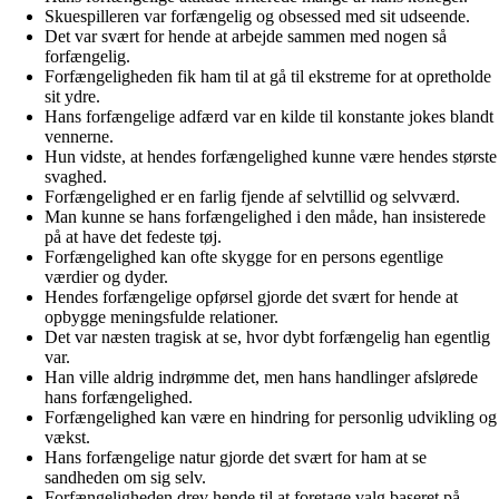
Skuespilleren var forfængelig og obsessed med sit udseende.
Det var svært for hende at arbejde sammen med nogen så
forfængelig.
Forfængeligheden fik ham til at gå til ekstreme for at opretholde
sit ydre.
Hans forfængelige adfærd var en kilde til konstante jokes blandt
vennerne.
Hun vidste, at hendes forfængelighed kunne være hendes største
svaghed.
Forfængelighed er en farlig fjende af selvtillid og selvværd.
Man kunne se hans forfængelighed i den måde, han insisterede
på at have det fedeste tøj.
Forfængelighed kan ofte skygge for en persons egentlige
værdier og dyder.
Hendes forfængelige opførsel gjorde det svært for hende at
opbygge meningsfulde relationer.
Det var næsten tragisk at se, hvor dybt forfængelig han egentlig
var.
Han ville aldrig indrømme det, men hans handlinger afslørede
hans forfængelighed.
Forfængelighed kan være en hindring for personlig udvikling og
vækst.
Hans forfængelige natur gjorde det svært for ham at se
sandheden om sig selv.
Forfængeligheden drev hende til at foretage valg baseret på