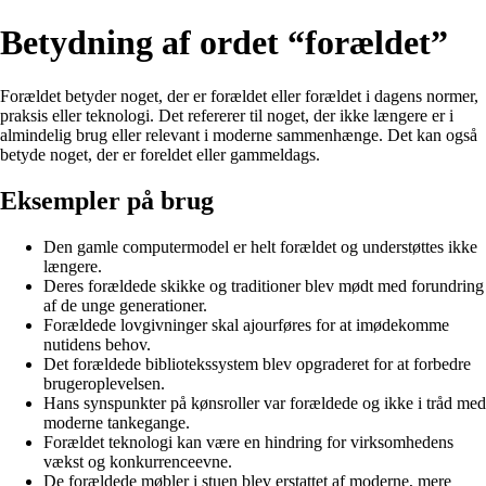
Betydning af ordet “forældet”
Forældet betyder noget, der er forældet eller forældet i dagens normer,
praksis eller teknologi. Det refererer til noget, der ikke længere er i
almindelig brug eller relevant i moderne sammenhænge. Det kan også
betyde noget, der er foreldet eller gammeldags.
Eksempler på brug
Den gamle computermodel er helt forældet og understøttes ikke
længere.
Deres forældede skikke og traditioner blev mødt med forundring
af de unge generationer.
Forældede lovgivninger skal ajourføres for at imødekomme
nutidens behov.
Det forældede bibliotekssystem blev opgraderet for at forbedre
brugeroplevelsen.
Hans synspunkter på kønsroller var forældede og ikke i tråd med
moderne tankegange.
Forældet teknologi kan være en hindring for virksomhedens
vækst og konkurrenceevne.
De forældede møbler i stuen blev erstattet af moderne, mere