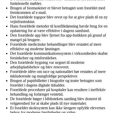
funktionelle møbler.
Brugen af faxmaskiner er blevet betragtet som forældet med
fremkomsten af e-mail.
Det forældede togspor blev revet op for at give plads til en ny
vejinfrastruktur.
Hans forældede metoder til konfliktløsning havde brug for en
opdatering for at være effektive i dagens samfund.
Den forældede app blev fjernet fra app-butikken på grund af
mangel på brugere.
Forældede medicinske behandlinger blev erstattet af mere
effektive og moderne løsninger.
Det forældede kommunikationssystem i virksomheden skabte
forsinkelser og misforståelser.
Den forældede bygning var uegnet til moderne
arbejdspladsbehov og blev renoveret.
Forældede idéer om race og nationalitet bør erstattes af mere
inkluderende og mangfoldige perspektiver.
Brugen af papirbilletter i biografer og teatre betragtes som
forældet i dagens digitale tidsalder.
Forældede procedurer på hospitaler kan resultere i ineffektiv
behandling og forlænget ventetid.
De forældede bøger i bibliotekets samling blev doneret til
velgørenhed for at skabe plads til nye materialer.
Et forældet skolesystem kan ikke længere opfylde elevernes
behov for moderne færdigheder og viden.