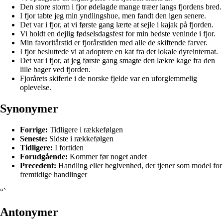
Den store storm i fjor ødelagde mange træer langs fjordens bred.
I fjor tabte jeg min yndlingshue, men fandt den igen senere.
Det var i fjor, at vi første gang lærte at sejle i kajak på fjorden.
Vi holdt en dejlig fødselsdagsfest for min bedste veninde i fjor.
Min favoritårstid er fjorårstiden med alle de skiftende farver.
I fjor besluttede vi at adoptere en kat fra det lokale dyreinternat.
Det var i fjor, at jeg første gang smagte den lækre kage fra den
lille bager ved fjorden.
Fjorårets skiferie i de norske fjelde var en uforglemmelig
oplevelse.
Synonymer
Forrige:
Tidligere i rækkefølgen
Seneste:
Sidste i rækkefølgen
Tidligere:
I fortiden
Forudgående:
Kommer før noget andet
Precedent:
Handling eller begivenhed, der tjener som model for
fremtidige handlinger
“`
Antonymer