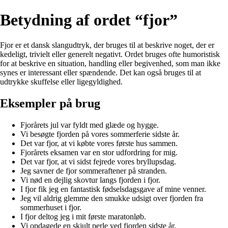
Betydning af ordet “fjor”
Fjor er et dansk slangudtryk, der bruges til at beskrive noget, der er
kedeligt, trivielt eller generelt negativt. Ordet bruges ofte humoristisk
for at beskrive en situation, handling eller begivenhed, som man ikke
synes er interessant eller spændende. Det kan også bruges til at
udtrykke skuffelse eller ligegyldighed.
Eksempler på brug
Fjorårets jul var fyldt med glæde og hygge.
Vi besøgte fjorden på vores sommerferie sidste år.
Det var fjor, at vi købte vores første hus sammen.
Fjorårets eksamen var en stor udfordring for mig.
Det var fjor, at vi sidst fejrede vores bryllupsdag.
Jeg savner de fjor sommeraftener på stranden.
Vi nød en dejlig skovtur langs fjorden i fjor.
I fjor fik jeg en fantastisk fødselsdagsgave af mine venner.
Jeg vil aldrig glemme den smukke udsigt over fjorden fra
sommerhuset i fjor.
I fjor deltog jeg i mit første maratonløb.
Vi opdagede en skjult perle ved fjorden sidste år.