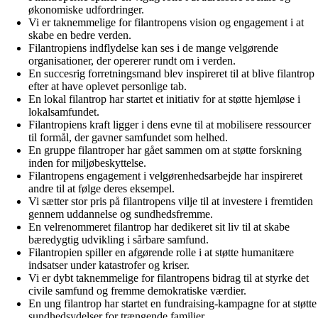
økonomiske udfordringer.
Vi er taknemmelige for filantropens vision og engagement i at
skabe en bedre verden.
Filantropiens indflydelse kan ses i de mange velgørende
organisationer, der opererer rundt om i verden.
En succesrig forretningsmand blev inspireret til at blive filantrop
efter at have oplevet personlige tab.
En lokal filantrop har startet et initiativ for at støtte hjemløse i
lokalsamfundet.
Filantropiens kraft ligger i dens evne til at mobilisere ressourcer
til formål, der gavner samfundet som helhed.
En gruppe filantroper har gået sammen om at støtte forskning
inden for miljøbeskyttelse.
Filantropens engagement i velgørenhedsarbejde har inspireret
andre til at følge deres eksempel.
Vi sætter stor pris på filantropens vilje til at investere i fremtiden
gennem uddannelse og sundhedsfremme.
En velrenommeret filantrop har dedikeret sit liv til at skabe
bæredygtig udvikling i sårbare samfund.
Filantropien spiller en afgørende rolle i at støtte humanitære
indsatser under katastrofer og kriser.
Vi er dybt taknemmelige for filantropens bidrag til at styrke det
civile samfund og fremme demokratiske værdier.
En ung filantrop har startet en fundraising-kampagne for at støtte
sundhedsydelser for trængende familier.