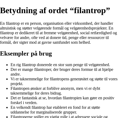
Betydning af ordet “filantrop”
En filantrop er en person, organisation eller virksomhed, der handler
altruistisk og støtter velgørende formål og velgørenhedsprojekter. En
filantrop er dedikeret til at fremme velgørenhed, social retfærdighed og
velvære for andre, ofte ved at donere tid, penge eller ressourcer til
formål, der sigter mod at gavne samfundet som helhed.
Eksempler på brug
En rig filantrop donerede en stor sum penge til velgørenhed.
Der er mange filantroper, der bruger deres formue til at hjælpe
andre.
Vi er taknemmelige for filantropens generøsitet og støtte til vores
projekt.
Filantropen ønsker at forblive anonym, men vi er dybt
taknemmelige for deres bidrag.
Det er fantastisk at se, hvordan filantropien kan gøre en positiv
forskel i verden.
En velkendt filantrop har etableret en fond for at støtte
uddannelse for marginaliserede grupper.
Filantroperne spiller en vigtig rolle i at adressere sociale og