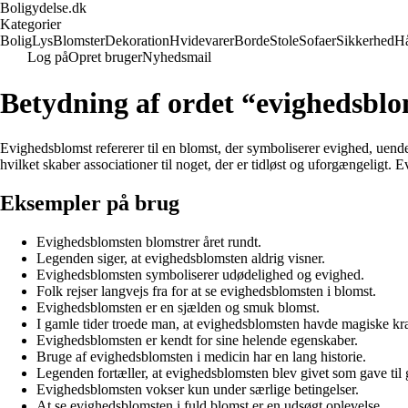
Boligydelse.dk
Kategorier
Bolig
Lys
Blomster
Dekoration
Hvidevarer
Borde
Stole
Sofaer
Sikkerhed
H
Log på
Opret bruger
Nyhedsmail
Betydning af ordet “evighedsbl
Evighedsblomst refererer til en blomst, der symboliserer evighed, uend
hvilket skaber associationer til noget, der er tidløst og uforgængeligt.
Eksempler på brug
Evighedsblomsten blomstrer året rundt.
Legenden siger, at evighedsblomsten aldrig visner.
Evighedsblomsten symboliserer udødelighed og evighed.
Folk rejser langvejs fra for at se evighedsblomsten i blomst.
Evighedsblomsten er en sjælden og smuk blomst.
I gamle tider troede man, at evighedsblomsten havde magiske kræ
Evighedsblomsten er kendt for sine helende egenskaber.
Bruge af evighedsblomsten i medicin har en lang historie.
Legenden fortæller, at evighedsblomsten blev givet som gave til
Evighedsblomsten vokser kun under særlige betingelser.
At se evighedsblomsten i fuld blomst er en udsøgt oplevelse.