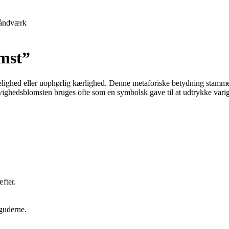
åndværk
omst”
elighed eller uophørlig kærlighed. Denne metaforiske betydning stammer 
 Evighedsblomsten bruges ofte som en symbolsk gave til at udtrykke varige
fter.
 guderne.