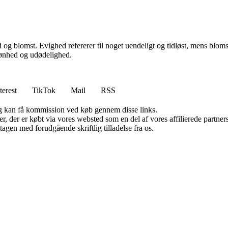
 blomst. Evighed refererer til noget uendeligt og tidløst, mens blomst 
kønhed og udødelighed.
terest
TikTok
Mail
RSS
, og kan få kommission ved køb gennem disse links.
ter, der er købt via vores websted som en del af vores affilierede partn
tagen med forudgående skriftlig tilladelse fra os.