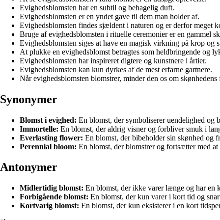
Evighedsblomsten har en subtil og behagelig duft.
Evighedsblomsten er en yndet gave til dem man holder af.
Evighedsblomsten findes sjældent i naturen og er derfor meget ko
Bruge af evighedsblomsten i rituelle ceremonier er en gammel sk
Evighedsblomsten siges at have en magisk virkning på krop og s
At plukke en evighedsblomst betragtes som heldbringende og ly
Evighedsblomsten har inspireret digtere og kunstnere i årtier.
Evighedsblomsten kan kun dyrkes af de mest erfarne gartnere.
Når evighedsblomsten blomstrer, minder den os om skønhedens f
Synonymer
Blomst i evighed:
En blomst, der symboliserer uendelighed og 
Immortelle:
En blomst, der aldrig visner og forbliver smuk i lang
Everlasting flower:
En blomst, der bibeholder sin skønhed og fr
Perennial bloom:
En blomst, der blomstrer og fortsætter med at b
Antonymer
Midlertidig blomst:
En blomst, der ikke varer længe og har en k
Forbigående blomst:
En blomst, der kun varer i kort tid og snar
Kortvarig blomst:
En blomst, der kun eksisterer i en kort tidspe