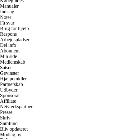
Købeguides
Manualer
Indslag
Noter
Få svar
Brug for hjælp
Respons
Arbejdspladser
Del info
Abonnent
Min side
Medlemskab
Satser
Gevinster
Hjælpemidler
Partnerskab
Udbyder
Sponsorat
Affiliate
Netværkspartner
Presse
Skriv
Samfund
Bliv opdateret
Modtag nyt