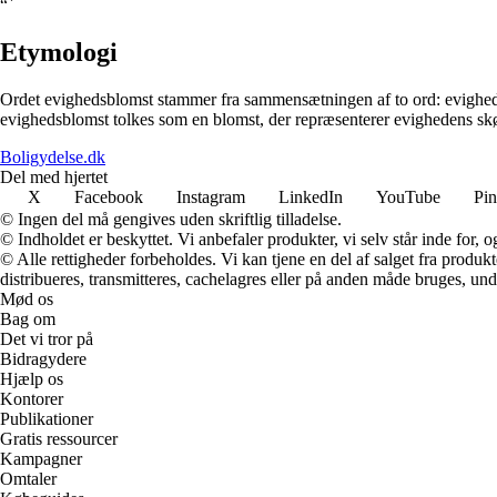
“`
Etymologi
Ordet evighedsblomst stammer fra sammensætningen af to ord: evighed og
evighedsblomst tolkes som en blomst, der repræsenterer evighedens s
Boligydelse.dk
Del med hjertet
X
Facebook
Instagram
LinkedIn
YouTube
Pin
© Ingen del må gengives uden skriftlig tilladelse.
© Indholdet er beskyttet. Vi anbefaler produkter, vi selv står inde for
© Alle rettigheder forbeholdes. Vi kan tjene en del af salget fra produk
distribueres, transmitteres, cachelagres eller på anden måde bruges, und
Mød os
Bag om
Det vi tror på
Bidragydere
Hjælp os
Kontorer
Publikationer
Gratis ressourcer
Kampagner
Omtaler