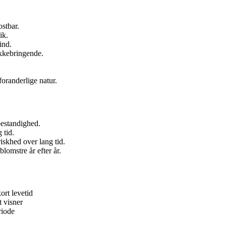
stbar.
ik.
ind.
kkebringende.
oranderlige natur.
bestandighed.
 tid.
iskhed over lang tid.
lomstre år efter år.
ort levetid
t visner
riode