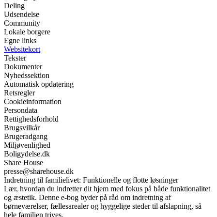
Deling
Udsendelse
Community
Lokale borgere
Egne links
Websitekort
Tekster
Dokumenter
Nyhedssektion
Automatisk opdatering
Retsregler
Cookieinformation
Persondata
Rettighedsforhold
Brugsvilkår
Brugeradgang
Miljøvenlighed
Boligydelse.dk
Share House
presse@sharehouse.dk
Indretning til familielivet: Funktionelle og flotte løsninger
Lær, hvordan du indretter dit hjem med fokus på både funktionalitet
og æstetik. Denne e-bog byder på råd om indretning af
børneværelser, fællesarealer og hyggelige steder til afslapning, så
hele familien trives.