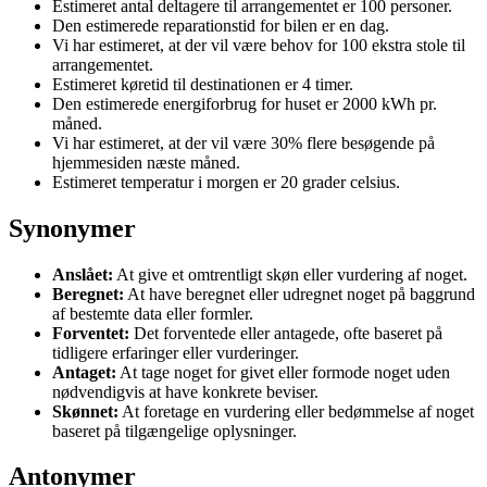
Estimeret antal deltagere til arrangementet er 100 personer.
Den estimerede reparationstid for bilen er en dag.
Vi har estimeret, at der vil være behov for 100 ekstra stole til
arrangementet.
Estimeret køretid til destinationen er 4 timer.
Den estimerede energiforbrug for huset er 2000 kWh pr.
måned.
Vi har estimeret, at der vil være 30% flere besøgende på
hjemmesiden næste måned.
Estimeret temperatur i morgen er 20 grader celsius.
Synonymer
Anslået:
At give et omtrentligt skøn eller vurdering af noget.
Beregnet:
At have beregnet eller udregnet noget på baggrund
af bestemte data eller formler.
Forventet:
Det forventede eller antagede, ofte baseret på
tidligere erfaringer eller vurderinger.
Antaget:
At tage noget for givet eller formode noget uden
nødvendigvis at have konkrete beviser.
Skønnet:
At foretage en vurdering eller bedømmelse af noget
baseret på tilgængelige oplysninger.
Antonymer