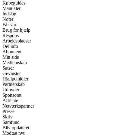
Købeguides
Manualer
Indslag
Noter
Få svar
Brug for hjælp
Respons
Arbejdspladser
Del info
Abonnent
Min side
Medlemskab
Satser
Gevinster
Hjælpemidler
Partnerskab
Udbyder
Sponsorat
Affiliate
Netværkspartner
Presse
Skriv
Samfund
Bliv opdateret
Modtag nyt