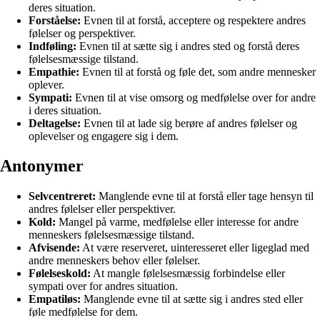
deres situation.
Forståelse:
Evnen til at forstå, acceptere og respektere andres
følelser og perspektiver.
Indføling:
Evnen til at sætte sig i andres sted og forstå deres
følelsesmæssige tilstand.
Empathie:
Evnen til at forstå og føle det, som andre mennesker
oplever.
Sympati:
Evnen til at vise omsorg og medfølelse over for andre
i deres situation.
Deltagelse:
Evnen til at lade sig berøre af andres følelser og
oplevelser og engagere sig i dem.
Antonymer
Selvcentreret:
Manglende evne til at forstå eller tage hensyn til
andres følelser eller perspektiver.
Kold:
Mangel på varme, medfølelse eller interesse for andre
menneskers følelsesmæssige tilstand.
Afvisende:
At være reserveret, uinteresseret eller ligeglad med
andre menneskers behov eller følelser.
Følelseskold:
At mangle følelsesmæssig forbindelse eller
sympati over for andres situation.
Empatiløs:
Manglende evne til at sætte sig i andres sted eller
føle medfølelse for dem.