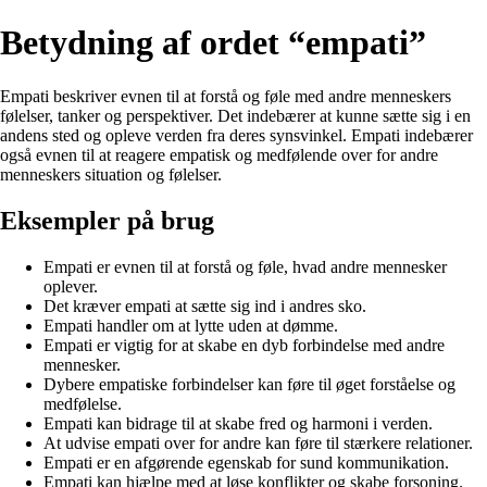
Betydning af ordet “empati”
Empati beskriver evnen til at forstå og føle med andre menneskers
følelser, tanker og perspektiver. Det indebærer at kunne sætte sig i en
andens sted og opleve verden fra deres synsvinkel. Empati indebærer
også evnen til at reagere empatisk og medfølende over for andre
menneskers situation og følelser.
Eksempler på brug
Empati er evnen til at forstå og føle, hvad andre mennesker
oplever.
Det kræver empati at sætte sig ind i andres sko.
Empati handler om at lytte uden at dømme.
Empati er vigtig for at skabe en dyb forbindelse med andre
mennesker.
Dybere empatiske forbindelser kan føre til øget forståelse og
medfølelse.
Empati kan bidrage til at skabe fred og harmoni i verden.
At udvise empati over for andre kan føre til stærkere relationer.
Empati er en afgørende egenskab for sund kommunikation.
Empati kan hjælpe med at løse konflikter og skabe forsoning.