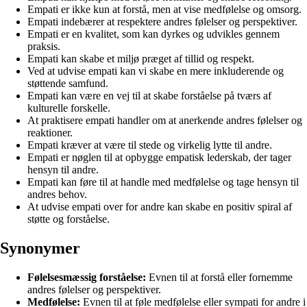
Empati er ikke kun at forstå, men at vise medfølelse og omsorg.
Empati indebærer at respektere andres følelser og perspektiver.
Empati er en kvalitet, som kan dyrkes og udvikles gennem
praksis.
Empati kan skabe et miljø præget af tillid og respekt.
Ved at udvise empati kan vi skabe en mere inkluderende og
støttende samfund.
Empati kan være en vej til at skabe forståelse på tværs af
kulturelle forskelle.
At praktisere empati handler om at anerkende andres følelser og
reaktioner.
Empati kræver at være til stede og virkelig lytte til andre.
Empati er nøglen til at opbygge empatisk lederskab, der tager
hensyn til andre.
Empati kan føre til at handle med medfølelse og tage hensyn til
andres behov.
At udvise empati over for andre kan skabe en positiv spiral af
støtte og forståelse.
Synonymer
Følelsesmæssig forståelse:
Evnen til at forstå eller fornemme
andres følelser og perspektiver.
Medfølelse:
Evnen til at føle medfølelse eller sympati for andre i