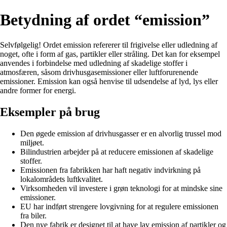
Betydning af ordet “emission”
Selvfølgelig! Ordet emission refererer til frigivelse eller udledning af
noget, ofte i form af gas, partikler eller stråling. Det kan for eksempel
anvendes i forbindelse med udledning af skadelige stoffer i
atmosfæren, såsom drivhusgasemissioner eller luftforurenende
emissioner. Emission kan også henvise til udsendelse af lyd, lys eller
andre former for energi.
Eksempler på brug
Den øgede emission af drivhusgasser er en alvorlig trussel mod
miljøet.
Bilindustrien arbejder på at reducere emissionen af skadelige
stoffer.
Emissionen fra fabrikken har haft negativ indvirkning på
lokalområdets luftkvalitet.
Virksomheden vil investere i grøn teknologi for at mindske sine
emissioner.
EU har indført strengere lovgivning for at regulere emissionen
fra biler.
Den nye fabrik er designet til at have lav emission af partikler og