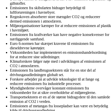
giftstoffer.
Emissionen fra skibsfarten bidrager betydeligt til
luftforureningen i havnebyer.
Regnskoven absorberer store mængder CO2 og reducerer
dermed emissionen i atmosfæren.
Miljøorganisationer kæmper for at reducere emissionen af plastik
i havmiljøet.
Emissionen fra kraftværker kan have negative konsekvenser for
nærliggende samfund.
Euro 6-normen har skærpet kravene til emissionen fra
dieseldrevne køretøjer.
Virksomheden har implementeret en emissionshandelsordning
for at reducere sine udledninger.
Klimaforskere følger nøje med i udviklingen af emissionen af
CO2 i atmosfæren.
Emissionen fra landbrugssektoren står for en stor del af
drivhusgasudledningen globalt set.
Forskere arbejder på at udvikle teknologier til at fange og
reducere emissionen fra industrielle processer.
Myndighederne overvåger konstant emissionen fra
virksomheder for at sikre overholdelse af miljøreglerne.
Transportsektoren er en af de største bidragydere til den samlede
emission af CO2 i verden.
Emissionen af metangas fra lossepladser kan være en betydelig
kilde til drivhusgasudledning.