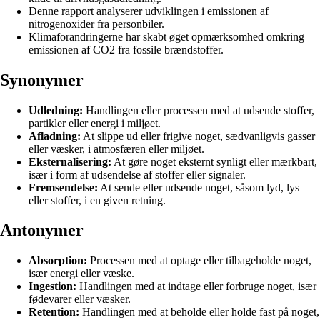
Denne rapport analyserer udviklingen i emissionen af
nitrogenoxider fra personbiler.
Klimaforandringerne har skabt øget opmærksomhed omkring
emissionen af CO2 fra fossile brændstoffer.
Synonymer
Udledning:
Handlingen eller processen med at udsende stoffer,
partikler eller energi i miljøet.
Afladning:
At slippe ud eller frigive noget, sædvanligvis gasser
eller væsker, i atmosfæren eller miljøet.
Eksternalisering:
At gøre noget eksternt synligt eller mærkbart,
især i form af udsendelse af stoffer eller signaler.
Fremsendelse:
At sende eller udsende noget, såsom lyd, lys
eller stoffer, i en given retning.
Antonymer
Absorption:
Processen med at optage eller tilbageholde noget,
især energi eller væske.
Ingestion:
Handlingen med at indtage eller forbruge noget, især
fødevarer eller væsker.
Retention:
Handlingen med at beholde eller holde fast på noget,