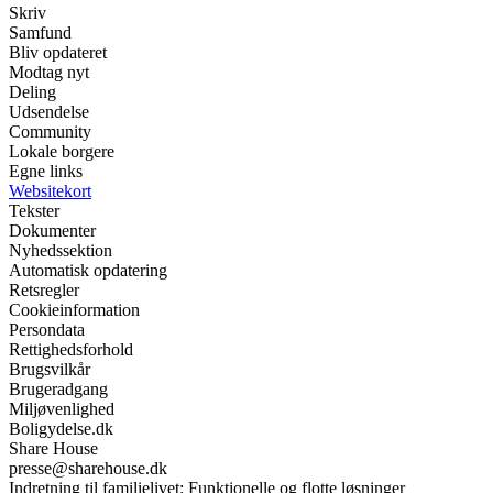
Skriv
Samfund
Bliv opdateret
Modtag nyt
Deling
Udsendelse
Community
Lokale borgere
Egne links
Websitekort
Tekster
Dokumenter
Nyhedssektion
Automatisk opdatering
Retsregler
Cookieinformation
Persondata
Rettighedsforhold
Brugsvilkår
Brugeradgang
Miljøvenlighed
Boligydelse.dk
Share House
presse@sharehouse.dk
Indretning til familielivet: Funktionelle og flotte løsninger