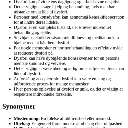
Dysfori kan påvirke ens dagligdag og arbejdsevne negativt.
Det er vigtigt at søge hjælp og behandling, hvis man har
mistanke om at lide af dysfori.
Personer med kønsdysfori kan gennemgå kønsskifteoperation
for at lindre deres lidelse.
Dysfori er en kompleks tilstand, der kræver individuel
behandling og støtte.
Selvhjælpsteknikker såsom mindfulness og meditation kan
hjælpe med at håndtere dysfori.
For nogle mennesker er hormonbehandling en effektiv måde
at reducere dysfori på.
Dysfori kan have dybtgående konsekvenser for en persons
mentale sundhed og velvære.
Det er vigtigt at være åben og ærlig om ens følelser, hvis man
lider af dysfori.
At forstå og acceptere sin dysfori kan være en lang og
udfordrende proces for mange mennesker.
Hver persons oplevelse af dysfori er unik, og det er vigtigt at
respektere individuelle forskelle.
Synonymer
Misstemning:
En følelse af utilfredshed eller mismod.
Ubehag:
En generel fornemmelse af ubehag eller utilpashed.