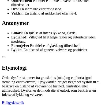
Utilfredshed:
En følelse af ikke at være tilfreds eller
tilfredsstillet.
Uro:
En indre uro eller rastløshed.
Vaklen:
En tilstand af usikkerhed eller tvivl.
Antonymer
Eufori:
En følelse af intens lykke og glæde
Lydighed:
Villighed til at følge regler og autoriteter uden
modstand
Fornøjelse:
En følelse af glæde og tilfredshed
Lykke:
En tilstand af generel velvære og positivitet
“`
Etymologi
Ordet dysfori stammer fra græsk dus (mis-) og euphoria (god
stemning eller velvære). I psykiatrien bruges begrebet dysfori til at
beskrive en tilstand af vedvarende tristhed, frustration eller
utilfredshed. Dysfori er det modsatte af eufori, som beskriver en
følelse af lykke og velvære.
Boligydelse.dk