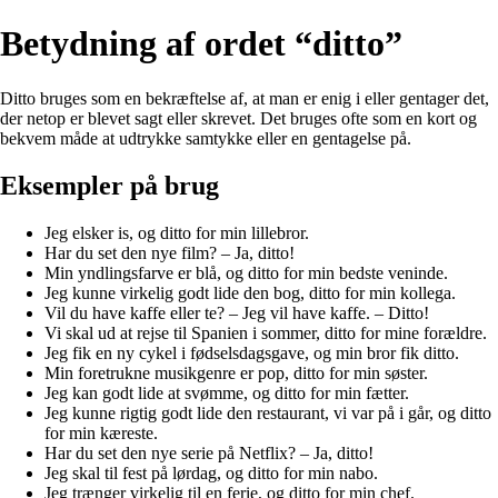
Betydning af ordet “ditto”
Ditto bruges som en bekræftelse af, at man er enig i eller gentager det,
der netop er blevet sagt eller skrevet. Det bruges ofte som en kort og
bekvem måde at udtrykke samtykke eller en gentagelse på.
Eksempler på brug
Jeg elsker is, og ditto for min lillebror.
Har du set den nye film? – Ja, ditto!
Min yndlingsfarve er blå, og ditto for min bedste veninde.
Jeg kunne virkelig godt lide den bog, ditto for min kollega.
Vil du have kaffe eller te? – Jeg vil have kaffe. – Ditto!
Vi skal ud at rejse til Spanien i sommer, ditto for mine forældre.
Jeg fik en ny cykel i fødselsdagsgave, og min bror fik ditto.
Min foretrukne musikgenre er pop, ditto for min søster.
Jeg kan godt lide at svømme, og ditto for min fætter.
Jeg kunne rigtig godt lide den restaurant, vi var på i går, og ditto
for min kæreste.
Har du set den nye serie på Netflix? – Ja, ditto!
Jeg skal til fest på lørdag, og ditto for min nabo.
Jeg trænger virkelig til en ferie, og ditto for min chef.