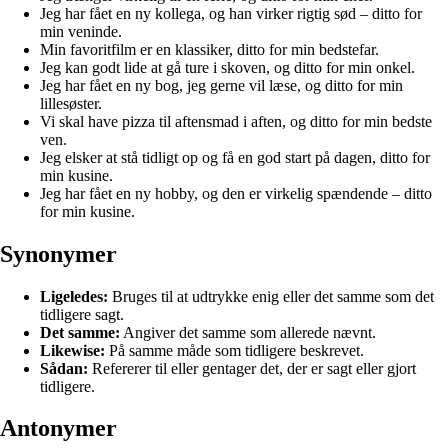
Jeg har fået en ny kollega, og han virker rigtig sød – ditto for
min veninde.
Min favoritfilm er en klassiker, ditto for min bedstefar.
Jeg kan godt lide at gå ture i skoven, og ditto for min onkel.
Jeg har fået en ny bog, jeg gerne vil læse, og ditto for min
lillesøster.
Vi skal have pizza til aftensmad i aften, og ditto for min bedste
ven.
Jeg elsker at stå tidligt op og få en god start på dagen, ditto for
min kusine.
Jeg har fået en ny hobby, og den er virkelig spændende – ditto
for min kusine.
Synonymer
Ligeledes:
Bruges til at udtrykke enig eller det samme som det
tidligere sagt.
Det samme:
Angiver det samme som allerede nævnt.
Likewise:
På samme måde som tidligere beskrevet.
Sådan:
Refererer til eller gentager det, der er sagt eller gjort
tidligere.
Antonymer