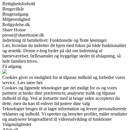
Rettighedsforhold
Brugsvilkår
Brugeradgang
Miljøvenlighed
Boligydelse.dk
Share House
presse@sharehouse.dk
Indretning til familielivet: Funktionelle og flotte løsninger
Lær, hvordan du indretter dit hjem med fokus på både funktionalitet
og æstetik. Denne e-bog byder på råd om indretning af
børneværelser, fællesarealer og hyggelige steder til afslapning, så
hele familien trives.
Få adgang
Cookies giver os mulighed for at tilpasse indhold og forbedre vores
service. Læs mere her.
Cookies og lignende teknologier gør det muligt for os og vores
partnere at huske dine præferencer, analysere trafik og tilpasse
indhold til dig. Ved at fortsætte med at bruge siden accepterer du
dette, men du kan til enhver tid justere dine valg
Teknologier bruges til at lagre information og levere personaliserede
reklamer og indhold. Vi opretter og benytter profiler, måler resultater
og analyserer brugeradfærd til videreudvikling af funktioner
Valgmuligheder
Afvis alt