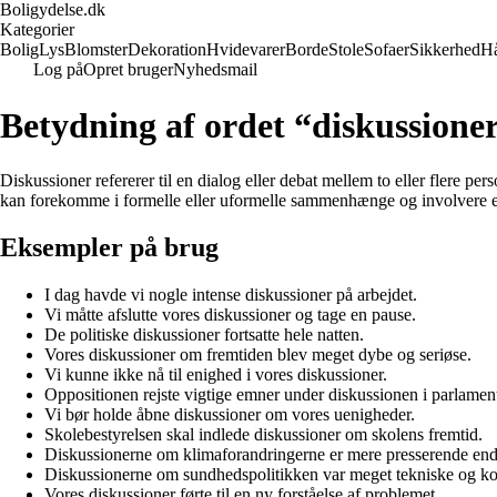
Boligydelse.dk
Kategorier
Bolig
Lys
Blomster
Dekoration
Hvidevarer
Borde
Stole
Sofaer
Sikkerhed
H
Log på
Opret bruger
Nyhedsmail
Betydning af ordet “diskussione
Diskussioner refererer til en dialog eller debat mellem to eller flere p
kan forekomme i formelle eller uformelle sammenhænge og involvere en 
Eksempler på brug
I dag havde vi nogle intense diskussioner på arbejdet.
Vi måtte afslutte vores diskussioner og tage en pause.
De politiske diskussioner fortsatte hele natten.
Vores diskussioner om fremtiden blev meget dybe og seriøse.
Vi kunne ikke nå til enighed i vores diskussioner.
Oppositionen rejste vigtige emner under diskussionen i parlament
Vi bør holde åbne diskussioner om vores uenigheder.
Skolebestyrelsen skal indlede diskussioner om skolens fremtid.
Diskussionerne om klimaforandringerne er mere presserende en
Diskussionerne om sundhedspolitikken var meget tekniske og k
Vores diskussioner førte til en ny forståelse af problemet.