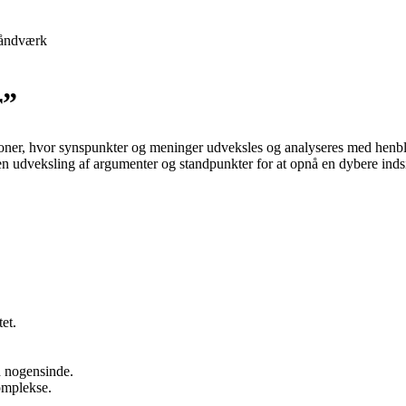
åndværk
r”
ersoner, hvor synspunkter og meninger udveksles og analyseres med henblik
udveksling af argumenter og standpunkter for at opnå en dybere indsig
et.
d nogensinde.
omplekse.