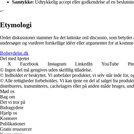
Samtykke:
Udtrykkelig accept eller godkendelse af en beslutnin
“`
Etymologi
Ordet diskussioner stammer fra det latinske ord discussio, som betyder a
undersøger og vurderer forskellige idéer eller argumenter for at komme f
Boligydelse.dk
Del med hjertet
X
Facebook
Instagram
LinkedIn
YouTube
Pin
© Ingen del må gengives uden skriftlig tilladelse.
© Indholdet er beskyttet. Vi anbefaler produkter, vi selv står inde for
© Alle rettigheder forbeholdes. Vi kan tjene en del af salget fra produk
distribueres, transmitteres, cachelagres eller på anden måde bruges, und
Mød os
Bag om
Det vi tror på
Bidragydere
Hjælp os
Kontorer
Publikationer
Gratis ressourcer