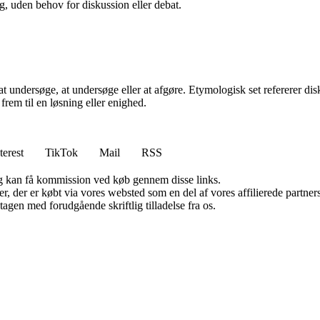
g, uden behov for diskussion eller debat.
t undersøge, at undersøge eller at afgøre. Etymologisk set refererer dis
rem til en løsning eller enighed.
terest
TikTok
Mail
RSS
, og kan få kommission ved køb gennem disse links.
ter, der er købt via vores websted som en del af vores affilierede partn
tagen med forudgående skriftlig tilladelse fra os.