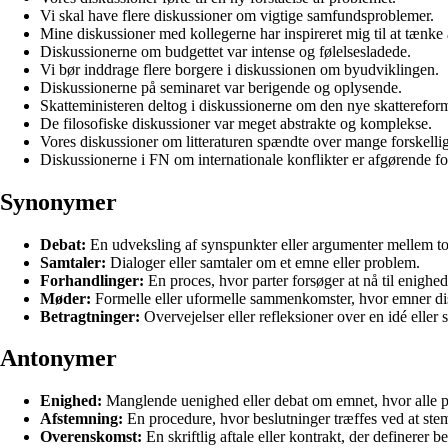
Vi skal have flere diskussioner om vigtige samfundsproblemer.
Mine diskussioner med kollegerne har inspireret mig til at tænke
Diskussionerne om budgettet var intense og følelsesladede.
Vi bør inddrage flere borgere i diskussionen om byudviklingen.
Diskussionerne på seminaret var berigende og oplysende.
Skatteministeren deltog i diskussionerne om den nye skatterefor
De filosofiske diskussioner var meget abstrakte og komplekse.
Vores diskussioner om litteraturen spændte over mange forskelli
Diskussionerne i FN om internationale konflikter er afgørende fo
Synonymer
Debat:
En udveksling af synspunkter eller argumenter mellem to e
Samtaler:
Dialoger eller samtaler om et emne eller problem.
Forhandlinger:
En proces, hvor parter forsøger at nå til enigh
Møder:
Formelle eller uformelle sammenkomster, hvor emner dis
Betragtninger:
Overvejelser eller refleksioner over en idé eller s
Antonymer
Enighed:
Manglende uenighed eller debat om emnet, hvor alle pa
Afstemning:
En procedure, hvor beslutninger træffes ved at stemme
Overenskomst:
En skriftlig aftale eller kontrakt, der definerer 