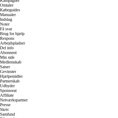
Kampagner
Omtaler
Købeguides
Manualer
Indslag
Noter
Få svar
Brug for hjælp
Respons
Arbejdspladser
Del info
Abonnent
Min side
Medlemskab
Satser
Gevinster
Hjælpemidler
Partnerskab
Udbyder
Sponsorat
Affiliate
Netværkspartner
Presse
Skriv
Samfund