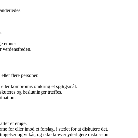
 anderledes.
m.
ge emner.
r verdensfreden.
ller flere personer.
ed eller kompromis omkring et spørgsmål.
kuteres og beslutninger træffes.
ituation.
rter er enige.
 for eller imod et forslag, i stedet for at diskutere det.
betingelser og vilkår, og ikke kræver yderligere diskussion.