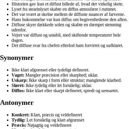
Historien gav kun et diffust billede af, hvad der virkelig skete.
Lyset fra stearinlyset skabte en diffus atmosfære i rummet.
Det var svært at skelne mellem de diffuste nuancer af farverne.
Hans hukommelse var kun diffus om begivenhederne den aften.
Diffuse skyer dækkede solen og skabte en dæmpet stemning
udenfor.
Vejret var diffust og ustabil, med skiftende temperaturer hele
dagen.
Det diffuse svar fra chefen efterlod ham forvirret og uafklaret.
Synonymer
Ikke klart afgrænset eller tydeligt defineret.
Vaget:
Mangler præcision eller skarphed; uklar.
Uskarp:
Ikke skarp i form eller struktur; manglende klarhed.
Sløret:
Ikke tydelig eller let forståelig; uklar.
Diffus:
Ikke klart eller skarpt defineret; spredt og uensartet.
Antonymer
Konkret:
Klart, præcis og veldefineret
Tydlig:
Let forståelig og klart afgrænset
Præcis:
Nøjagtig og veldefineret