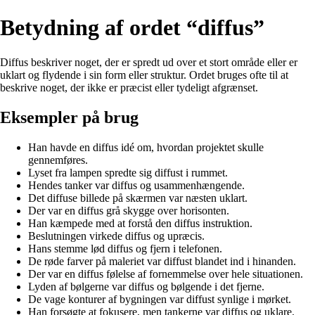
Betydning af ordet “diffus”
Diffus beskriver noget, der er spredt ud over et stort område eller er
uklart og flydende i sin form eller struktur. Ordet bruges ofte til at
beskrive noget, der ikke er præcist eller tydeligt afgrænset.
Eksempler på brug
Han havde en diffus idé om, hvordan projektet skulle
gennemføres.
Lyset fra lampen spredte sig diffust i rummet.
Hendes tanker var diffus og usammenhængende.
Det diffuse billede på skærmen var næsten uklart.
Der var en diffus grå skygge over horisonten.
Han kæmpede med at forstå den diffus instruktion.
Beslutningen virkede diffus og upræcis.
Hans stemme lød diffus og fjern i telefonen.
De røde farver på maleriet var diffust blandet ind i hinanden.
Der var en diffus følelse af fornemmelse over hele situationen.
Lyden af bølgerne var diffus og bølgende i det fjerne.
De vage konturer af bygningen var diffust synlige i mørket.
Han forsøgte at fokusere, men tankerne var diffus og uklare.