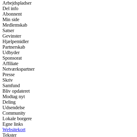
Arbejdspladser
Del info
Abonnent
Min side
Medlemskab
Satser
Gevinster
Hjælpemidler
Partnerskab
Udbyder
Sponsorat
Affiliate
Netværkspartner
Presse
Skriv
Samfund
Bliv opdateret
Modtag nyt
Deling
Udsendelse
Community
Lokale borgere
Egne links
Websitekort
Tekster