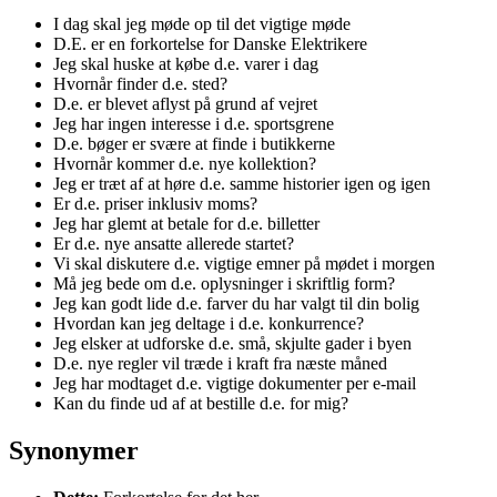
I dag skal jeg møde op til det vigtige møde
D.E. er en forkortelse for Danske Elektrikere
Jeg skal huske at købe d.e. varer i dag
Hvornår finder d.e. sted?
D.e. er blevet aflyst på grund af vejret
Jeg har ingen interesse i d.e. sportsgrene
D.e. bøger er svære at finde i butikkerne
Hvornår kommer d.e. nye kollektion?
Jeg er træt af at høre d.e. samme historier igen og igen
Er d.e. priser inklusiv moms?
Jeg har glemt at betale for d.e. billetter
Er d.e. nye ansatte allerede startet?
Vi skal diskutere d.e. vigtige emner på mødet i morgen
Må jeg bede om d.e. oplysninger i skriftlig form?
Jeg kan godt lide d.e. farver du har valgt til din bolig
Hvordan kan jeg deltage i d.e. konkurrence?
Jeg elsker at udforske d.e. små, skjulte gader i byen
D.e. nye regler vil træde i kraft fra næste måned
Jeg har modtaget d.e. vigtige dokumenter per e-mail
Kan du finde ud af at bestille d.e. for mig?
Synonymer