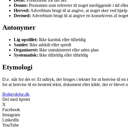
Dette:
Forkortelse for det her.
Denne:
Pronomen som refererer til noget nærliggende i tid eller
Herved:
Adverbium brugt til at angive, at noget sker ved hjælp
Dermed:
Adverbium brugt til at angive en konsekvens af noget
Antonymer
Lig opstillet:
Ikke kaotisk eller tilfældig
Samlet:
Ikke adskilt eller spredt
Organiseret:
Ikke ustruktureret eller uden plan
Systematisk:
Ikke tilfældig eller tilfældig
Etymologi
D.e. står for det er: Et udtryk, der bruges i tekster for at henvise til 
for at henvise til en bestemt tekst, dokument eller kilde, der er blevet om
Boligydelse.dk
Del med hjertet
X
Facebook
Instagram
LinkedIn
YouTube