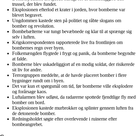
trussel, der blev fundet.
Eksplosionen efterlod et krater i jorden, hvor bomberne var
blevet begravet.
Ungdommen kastede sten på politiet og råbte slogans om
bomber og revolution.
Bombebælterne var tungt bevæbnede og klar til at sprænge sig
selv i luften.
Krigskorrespondenten rapporterede live fra frontlinjen om
bombernes regn over byen.
Folkemængden flygtede i frygt og panik, da bomberne begyndte
at falde.
Bomberne blev uskadeliggjort af en modig soldat, der risikerede
sit liv for andre.
Terrorgruppen meddelte, at de havde placeret bomber i flere
bygninger rundt om i byen.
Det var kun et spørgsmål om tid, før bomberne ville eksplodere
og forårsage kaos.
Luftalarmen blev udløst, da radarerne spottede fjendtlige fly med
bomber om bord.
Eksplosionen kastede murbrokker og splinter gennem luften fra
de detonerede bomber.
Redningsholdet søgte efter overlevende i ruinerne efter
bombeangrebet.