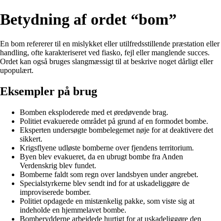
Betydning af ordet “bom”
En bom refererer til en mislykket eller utilfredsstillende præstation eller
handling, ofte karakteriseret ved fiasko, fejl eller manglende succes.
Ordet kan også bruges slangmæssigt til at beskrive noget dårligt eller
upopulært.
Eksempler på brug
Bomben eksploderede med et øredøvende brag.
Politiet evakuerede området på grund af en formodet bombe.
Eksperten undersøgte bombelegemet nøje for at deaktivere det
sikkert.
Krigsflyene udløste bomberne over fjendens territorium.
Byen blev evakueret, da en ubrugt bombe fra Anden
Verdenskrig blev fundet.
Bomberne faldt som regn over landsbyen under angrebet.
Specialstyrkerne blev sendt ind for at uskadeliggøre de
improviserede bomber.
Politiet opdagede en mistænkelig pakke, som viste sig at
indeholde en hjemmelavet bombe.
Bomberydderne arbejdede hurtigt for at uskadeliggøre den