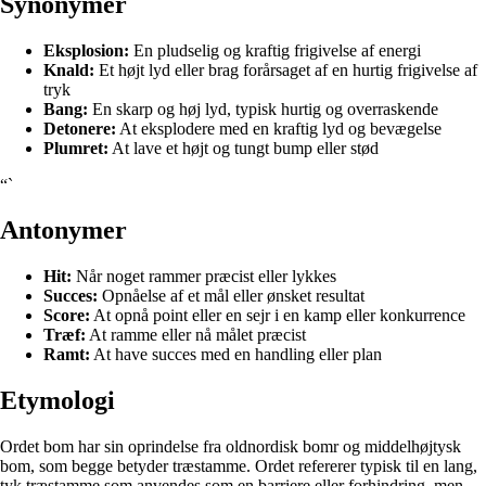
Synonymer
Eksplosion:
En pludselig og kraftig frigivelse af energi
Knald:
Et højt lyd eller brag forårsaget af en hurtig frigivelse af
tryk
Bang:
En skarp og høj lyd, typisk hurtig og overraskende
Detonere:
At eksplodere med en kraftig lyd og bevægelse
Plumret:
At lave et højt og tungt bump eller stød
“`
Antonymer
Hit:
Når noget rammer præcist eller lykkes
Succes:
Opnåelse af et mål eller ønsket resultat
Score:
At opnå point eller en sejr i en kamp eller konkurrence
Træf:
At ramme eller nå målet præcist
Ramt:
At have succes med en handling eller plan
Etymologi
Ordet bom har sin oprindelse fra oldnordisk bomr og middelhøjtysk
bom, som begge betyder træstamme. Ordet refererer typisk til en lang,
tyk træstamme som anvendes som en barriere eller forhindring, men