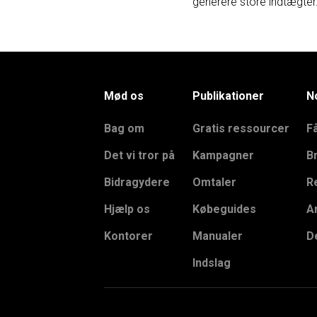
generere store indtægter
Mød os
Publikationer
N
Bag om
Gratis ressourcer
F
Det vi tror på
Kampagner
B
Bidragydere
Omtaler
R
Hjælp os
Købeguides
A
Kontorer
Manualer
De
Indslag