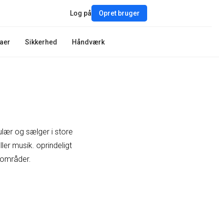
Log på
Opret bruger
aer
Sikkerhed
Håndværk
ulær og sælger i store
ler musik. oprindeligt
 områder.