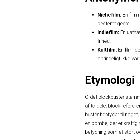
Nichefilm:
En film 
bestemt genre.
Indiefilm:
En uafhæn
frihed.
Kultfilm:
En film, d
oprindeligt ikke va
Etymologi
Ordet blockbuster stamme
af to dele: block referere
buster hentyder til noget
en bombe, der er kraftig 
betydning som et stort og