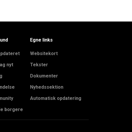
und
Egne links
opdateret
Websitekort
ag nyt
Tekster
g
Dokumenter
ndelse
Nyhedssektion
unity
Automatisk opdatering
le borgere