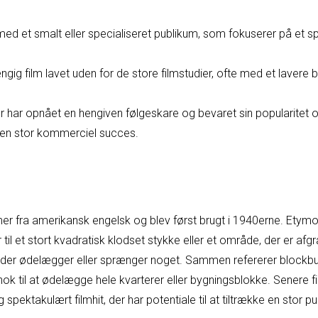
med et smalt eller specialiseret publikum, som fokuserer på et sp
gig film lavet uden for de store filmstudier, ofte med et lavere 
er har opnået en hengiven følgeskare og bevaret sin popularitet 
r en stor kommerciel succes.
r fra amerikansk engelsk og blev først brugt i 1940erne. Etymo
r til et stort kvadratisk klodset stykke eller et område, der er a
, der ødelægger eller sprænger noget. Sammen refererer blockbust
nok til at ødelægge hele kvarterer eller bygningsblokke. Senere f
 spektakulært filmhit, der har potentiale til at tiltrække en sto