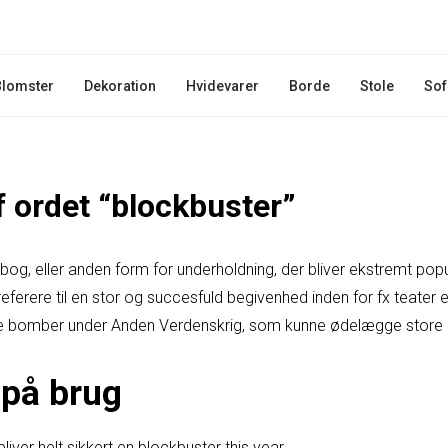
Blomster
Dekoration
Hvidevarer
Borde
Stole
Sof
f ordet “blockbuster”
, bog, eller anden form for underholdning, der bliver ekstremt pop
erere til en stor og succesfuld begivenhed inden for fx teater el
re bomber under Anden Verdenskrig, som kunne ødelægge store
på brug
liver helt sikkert en blockbuster this year