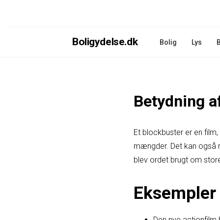
Boligydelse.dk
Bolig
Lys
Betydning a
Et blockbuster er en film
mængder. Det kan også ref
blev ordet brugt om sto
Eksempler 
Den nye actionfilm b