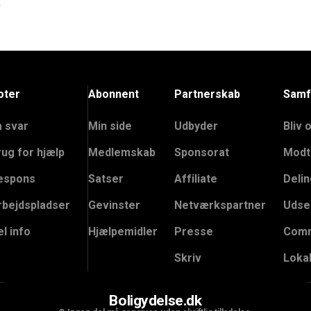
.
oter
Abonnent
Partnerskab
Samf
å svar
Min side
Udbyder
Bliv 
rug for hjælp
Medlemskab
Sponsorat
Modt
espons
Satser
Affiliate
Delin
rbejdspladser
Gevinster
Netværkspartner
Udse
l info
Hjælpemidler
Presse
Comm
Skriv
Loka
Boligydelse.dk