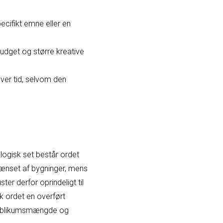
ecifikt emne eller en
budget og større kreative
over tid, selvom den
logisk set består ordet
fgrænset af bygninger, mens
er derfor oprindeligt til
ik ordet en overført
r publikumsmængde og