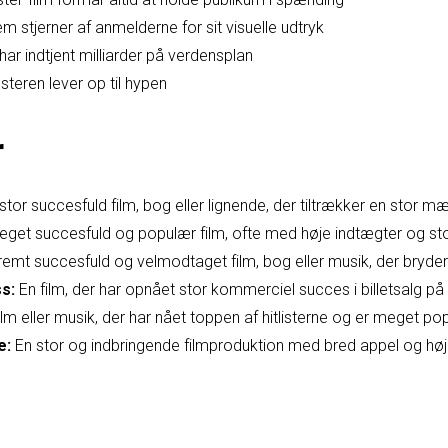
m stjerner af anmelderne for sit visuelle udtryk
har indtjent milliarder på verdensplan
steren lever op til hypen
r
tor succesfuld film, bog eller lignende, der tiltrækker en stor 
get succesfuld og populær film, ofte med høje indtægter og st
emt succesfuld og velmodtaget film, bog eller musik, der bryder 
s:
En film, der har opnået stor kommerciel succes i billetsalg på 
ilm eller musik, der har nået toppen af hitlisterne og er meget po
e:
En stor og indbringende filmproduktion med bred appel og høje 