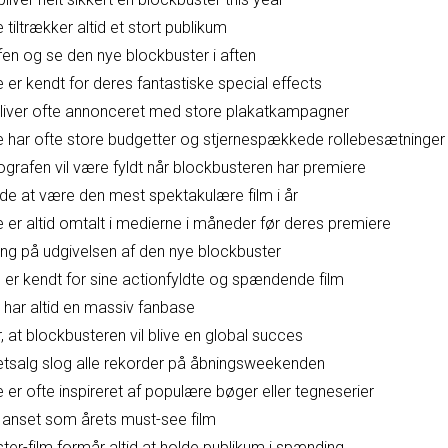
tiltrækker altid et stort publikum
afen og se den nye blockbuster i aften
 er kendt for deres fantastiske special effects
liver ofte annonceret med store plakatkampagner
e har ofte store budgetter og stjernespækkede rollebesætninger
iografen vil være fyldt når blockbusteren har premiere
de at være den mest spektakulære film i år
 er altid omtalt i medierne i måneder før deres premiere
ing på udgivelsen af den nye blockbuster
 er kendt for sine actionfyldte og spændende film
 har altid en massiv fanbase
 at blockbusteren vil blive en global succes
letsalg slog alle rekorder på åbningsweekenden
 er ofte inspireret af populære bøger eller tegneserier
 anset som årets must-see film
er-film formår altid at holde publikum i spænding