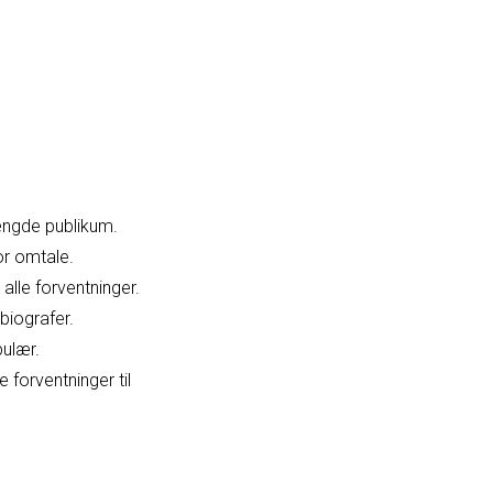
mængde publikum.
or omtale.
alle forventninger.
biografer.
pulær.
forventninger til