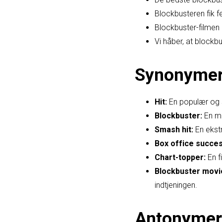
Blockbusteren fik fe
Blockbuster-filmen 
Vi håber, at blockbu
Synonyme
Hit:
En populær og s
Blockbuster:
En me
Smash hit:
En ekstr
Box office succes
Chart-topper:
En f
Blockbuster movi
indtjeningen.
Antonymer