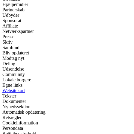
Hjælpemidler
Partnerskab
Udbyder
Sponsorat
Affiliate
Netværkspartner
Presse
Skriv
Samfund
Bliv opdateret
Modtag nyt
Deling
Udsendelse
Community
Lokale borgere
Egne links
Websitekort
Tekster
Dokumenter
Nyhedssektion
Automatisk opdatering
Retsregler
Cookieinformation
Persondata
Rettighedsforhold