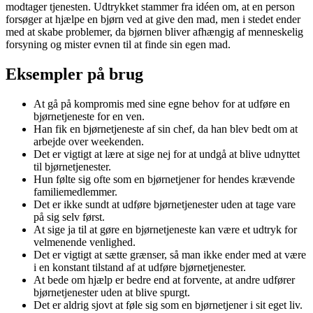
modtager tjenesten. Udtrykket stammer fra idéen om, at en person
forsøger at hjælpe en bjørn ved at give den mad, men i stedet ender
med at skabe problemer, da bjørnen bliver afhængig af menneskelig
forsyning og mister evnen til at finde sin egen mad.
Eksempler på brug
At gå på kompromis med sine egne behov for at udføre en
bjørnetjeneste for en ven.
Han fik en bjørnetjeneste af sin chef, da han blev bedt om at
arbejde over weekenden.
Det er vigtigt at lære at sige nej for at undgå at blive udnyttet
til bjørnetjenester.
Hun følte sig ofte som en bjørnetjener for hendes krævende
familiemedlemmer.
Det er ikke sundt at udføre bjørnetjenester uden at tage vare
på sig selv først.
At sige ja til at gøre en bjørnetjeneste kan være et udtryk for
velmenende venlighed.
Det er vigtigt at sætte grænser, så man ikke ender med at være
i en konstant tilstand af at udføre bjørnetjenester.
At bede om hjælp er bedre end at forvente, at andre udfører
bjørnetjenester uden at blive spurgt.
Det er aldrig sjovt at føle sig som en bjørnetjener i sit eget liv.