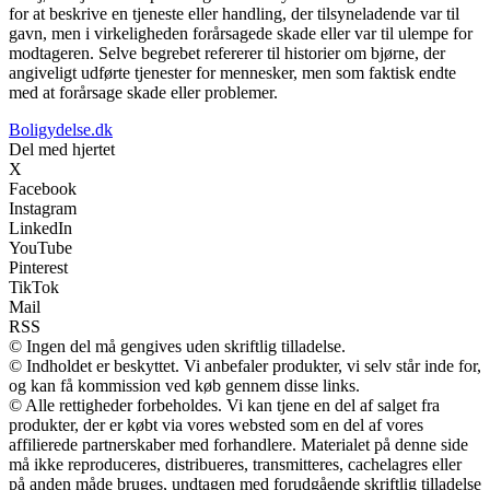
for at beskrive en tjeneste eller handling, der tilsyneladende var til
gavn, men i virkeligheden forårsagede skade eller var til ulempe for
modtageren. Selve begrebet refererer til historier om bjørne, der
angiveligt udførte tjenester for mennesker, men som faktisk endte
med at forårsage skade eller problemer.
Boligydelse.dk
Del med hjertet
X
Facebook
Instagram
LinkedIn
YouTube
Pinterest
TikTok
Mail
RSS
© Ingen del må gengives uden skriftlig tilladelse.
© Indholdet er beskyttet. Vi anbefaler produkter, vi selv står inde for,
og kan få kommission ved køb gennem disse links.
© Alle rettigheder forbeholdes. Vi kan tjene en del af salget fra
produkter, der er købt via vores websted som en del af vores
affilierede partnerskaber med forhandlere. Materialet på denne side
må ikke reproduceres, distribueres, transmitteres, cachelagres eller
på anden måde bruges, undtagen med forudgående skriftlig tilladelse