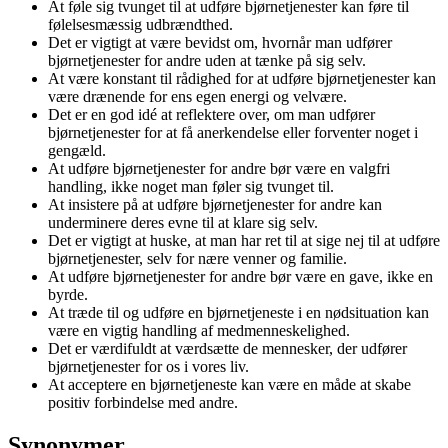
At føle sig tvunget til at udføre bjørnetjenester kan føre til
følelsesmæssig udbrændthed.
Det er vigtigt at være bevidst om, hvornår man udfører
bjørnetjenester for andre uden at tænke på sig selv.
At være konstant til rådighed for at udføre bjørnetjenester kan
være drænende for ens egen energi og velvære.
Det er en god idé at reflektere over, om man udfører
bjørnetjenester for at få anerkendelse eller forventer noget i
gengæld.
At udføre bjørnetjenester for andre bør være en valgfri
handling, ikke noget man føler sig tvunget til.
At insistere på at udføre bjørnetjenester for andre kan
underminere deres evne til at klare sig selv.
Det er vigtigt at huske, at man har ret til at sige nej til at udføre
bjørnetjenester, selv for nære venner og familie.
At udføre bjørnetjenester for andre bør være en gave, ikke en
byrde.
At træde til og udføre en bjørnetjeneste i en nødsituation kan
være en vigtig handling af medmenneskelighed.
Det er værdifuldt at værdsætte de mennesker, der udfører
bjørnetjenester for os i vores liv.
At acceptere en bjørnetjeneste kan være en måde at skabe
positiv forbindelse med andre.
Synonymer