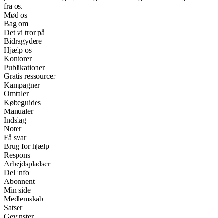
fra os.
Mød os
Bag om
Det vi tror på
Bidragydere
Hjælp os
Kontorer
Publikationer
Gratis ressourcer
Kampagner
Omtaler
Købeguides
Manualer
Indslag
Noter
Få svar
Brug for hjælp
Respons
Arbejdspladser
Del info
Abonnent
Min side
Medlemskab
Satser
Gevinster