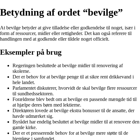
Betydning af ordet “bevilge”
At bevilge betyder at give tilladelse eller godkendelse til noget, især i
form af ressourcer, midler eller rettigheder. Det kan også referere til
handlingen med at godkende eller tildele noget officielt.
Eksempler på brug
Regeringen besluttede at bevilge midler til renovering af
skolerne.
Der er behov for at bevilge penge til at sikre rent drikkevand i
hele landet.
Parlamentet diskuterer, hvorvidt de skal bevilge flere ressourcer
til sundhedssektoren.
Forældrene blev bedt om at bevilge en passende mængde tid til
at hjælpe deres børn med lektierne.
Direktøren lovede at bevilge ekstra bonusser til de ansatte, der
havde udmærket sig.
Byrådet har endelig besluttet at bevilge midler til at renovere den
gamle kirke.
Der er et presserende behov for at bevilge mere støtte til de
hjemløse i samfundet.