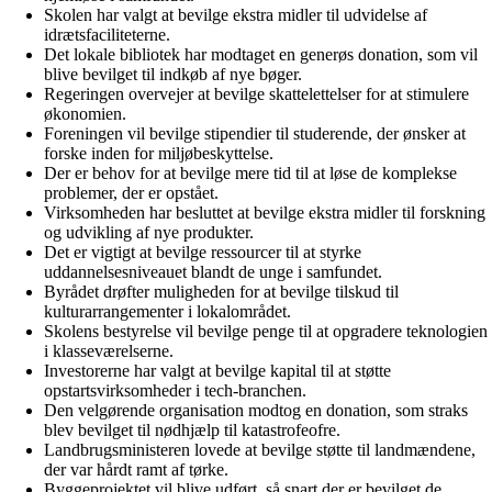
Skolen har valgt at bevilge ekstra midler til udvidelse af
idrætsfaciliteterne.
Det lokale bibliotek har modtaget en generøs donation, som vil
blive bevilget til indkøb af nye bøger.
Regeringen overvejer at bevilge skattelettelser for at stimulere
økonomien.
Foreningen vil bevilge stipendier til studerende, der ønsker at
forske inden for miljøbeskyttelse.
Der er behov for at bevilge mere tid til at løse de komplekse
problemer, der er opstået.
Virksomheden har besluttet at bevilge ekstra midler til forskning
og udvikling af nye produkter.
Det er vigtigt at bevilge ressourcer til at styrke
uddannelsesniveauet blandt de unge i samfundet.
Byrådet drøfter muligheden for at bevilge tilskud til
kulturarrangementer i lokalområdet.
Skolens bestyrelse vil bevilge penge til at opgradere teknologien
i klasseværelserne.
Investorerne har valgt at bevilge kapital til at støtte
opstartsvirksomheder i tech-branchen.
Den velgørende organisation modtog en donation, som straks
blev bevilget til nødhjælp til katastrofeofre.
Landbrugsministeren lovede at bevilge støtte til landmændene,
der var hårdt ramt af tørke.
Byggeprojektet vil blive udført, så snart der er bevilget de