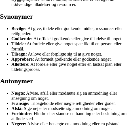
nødvendige tilladelser og ressourcer.
Synonymer
Bevilge:
At give, tildele eller godkende midler, ressourcer eller
rettigheder.
Godkende:
At officielt godkende eller give tilladelse til noget.
Tildele:
At fordele eller give noget specifikt til en person eller
formål.
Tilsagn:
At love eller forpligte sig til at give noget.
Approbere:
At formelt godkende eller godkende noget.
Allottere:
At fordele eller give noget efter en fastsat plan eller
tildelingsproces.
Antonymer
Nægte:
Afvise, afslå eller modsætte sig en anmodning eller
ansøgning om noget.
Fransige:
Tilbageholde eller nægte rettigheder eller goder.
Afslå:
Sige nej eller modsætte sig anmodning om noget.
Forhindre:
Hindre eller standse en handling eller beslutning om
at finde sted.
Negere:
Afvise eller benægte en anmodning eller en påstand.