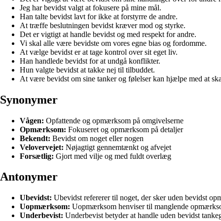
Jeg har bevidst valgt at fokusere på mine mål.
Han talte bevidst lavt for ikke at forstyrre de andre.
At træffe beslutningen bevidst kræver mod og styrke.
Det er vigtigt at handle bevidst og med respekt for andre.
Vi skal alle være bevidste om vores egne bias og fordomme.
At vælge bevidst er at tage kontrol over sit eget liv.
Han handlede bevidst for at undgå konflikter.
Hun valgte bevidst at takke nej til tilbuddet.
At være bevidst om sine tanker og følelser kan hjælpe med at sk
Synonymer
Vågen:
Opfattende og opmærksom på omgivelserne
Opmærksom:
Fokuseret og opmærksom på detaljer
Bekendt:
Bevidst om noget eller nogen
Velovervejet:
Nøjagtigt gennemtænkt og afvejet
Forsætlig:
Gjort med vilje og med fuldt overlæg
Antonymer
Ubevidst:
Ubevidst refererer til noget, der sker uden bevidst
Uopmærksom:
Uopmærksom henviser til manglende opmærksom
Underbevist:
Underbevist betyder at handle uden bevidst tanke