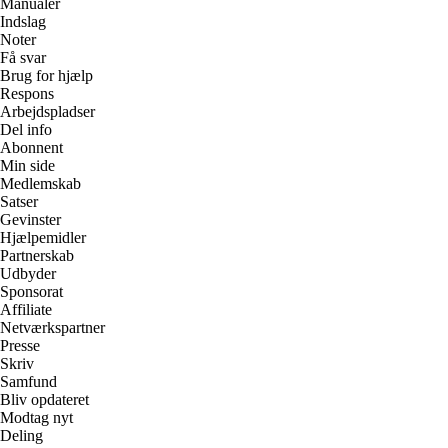
Manualer
Indslag
Noter
Få svar
Brug for hjælp
Respons
Arbejdspladser
Del info
Abonnent
Min side
Medlemskab
Satser
Gevinster
Hjælpemidler
Partnerskab
Udbyder
Sponsorat
Affiliate
Netværkspartner
Presse
Skriv
Samfund
Bliv opdateret
Modtag nyt
Deling