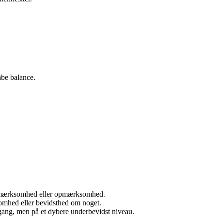
abe balance.
 opmærksomhed eller opmærksomhed.
hed eller bevidsthed om noget.
gang, men på et dybere underbevidst niveau.