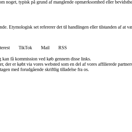
 om noget, typisk på grund af manglende opmærksomhed eller bevidsth
de. Etymologisk set refererer det til handlingen eller tilstanden af at
terest
TikTok
Mail
RSS
, og kan få kommission ved køb gennem disse links.
ter, der er købt via vores websted som en del af vores affilierede partn
tagen med forudgående skriftlig tilladelse fra os.