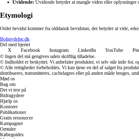
Uvidende:
Uvidende betyder at mangle viden eller oplysninger
Etymologi
Ordet bevidst kommer fra olddansk bevidstan, der betyder at vide, erken
Boligydelse.dk
Del med hjertet
X
Facebook
Instagram
LinkedIn
YouTube
Pin
© Ingen del må gengives uden skriftlig tilladelse.
© Indholdet er beskyttet. Vi anbefaler produkter, vi selv står inde for
© Alle rettigheder forbeholdes. Vi kan tjene en del af salget fra produk
distribueres, transmitteres, cachelagres eller på anden måde bruges, und
Mød os
Bag om
Det vi tror på
Bidragydere
Hjælp os
Kontorer
Publikationer
Gratis ressourcer
Kampagner
Omtaler
Købeguides