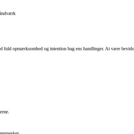
åndværk
ed fuld opmærksomhed og intention bag ens handlinger. At være bevidst
erne.
 mennesker.