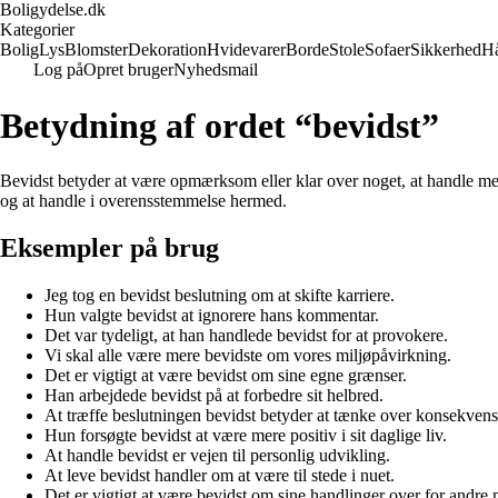
Boligydelse.dk
Kategorier
Bolig
Lys
Blomster
Dekoration
Hvidevarer
Borde
Stole
Sofaer
Sikkerhed
H
Log på
Opret bruger
Nyhedsmail
Betydning af ordet “bevidst”
Bevidst betyder at være opmærksom eller klar over noget, at handle m
og at handle i overensstemmelse hermed.
Eksempler på brug
Jeg tog en bevidst beslutning om at skifte karriere.
Hun valgte bevidst at ignorere hans kommentar.
Det var tydeligt, at han handlede bevidst for at provokere.
Vi skal alle være mere bevidste om vores miljøpåvirkning.
Det er vigtigt at være bevidst om sine egne grænser.
Han arbejdede bevidst på at forbedre sit helbred.
At træffe beslutningen bevidst betyder at tænke over konsekvens
Hun forsøgte bevidst at være mere positiv i sit daglige liv.
At handle bevidst er vejen til personlig udvikling.
At leve bevidst handler om at være til stede i nuet.
Det er vigtigt at være bevidst om sine handlinger over for andre