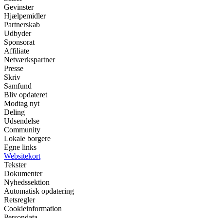
Gevinster
Hjælpemidler
Partnerskab
Udbyder
Sponsorat
Affiliate
Netværkspartner
Presse
Skriv
Samfund
Bliv opdateret
Modtag nyt
Deling
Udsendelse
Community
Lokale borgere
Egne links
Websitekort
Tekster
Dokumenter
Nyhedssektion
Automatisk opdatering
Retsregler
Cookieinformation
Persondata