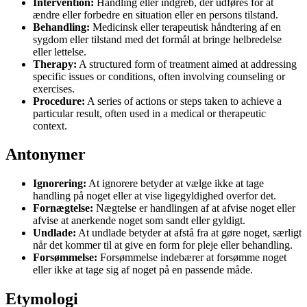
Intervention:
Handling eller indgreb, der udføres for at
ændre eller forbedre en situation eller en persons tilstand.
Behandling:
Medicinsk eller terapeutisk håndtering af en
sygdom eller tilstand med det formål at bringe helbredelse
eller lettelse.
Therapy:
A structured form of treatment aimed at addressing
specific issues or conditions, often involving counseling or
exercises.
Procedure:
A series of actions or steps taken to achieve a
particular result, often used in a medical or therapeutic
context.
Antonymer
Ignorering:
At ignorere betyder at vælge ikke at tage
handling på noget eller at vise ligegyldighed overfor det.
Fornægtelse:
Nægtelse er handlingen af at afvise noget eller
afvise at anerkende noget som sandt eller gyldigt.
Undlade:
At undlade betyder at afstå fra at gøre noget, særligt
når det kommer til at give en form for pleje eller behandling.
Forsømmelse:
Forsømmelse indebærer at forsømme noget
eller ikke at tage sig af noget på en passende måde.
Etymologi