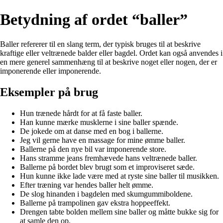
Betydning af ordet “baller”
Baller refererer til en slang term, der typisk bruges til at beskrive
kraftige eller veltrænede balder eller bagdel. Ordet kan også anvendes i
en mere generel sammenhæng til at beskrive noget eller nogen, der er
imponerende eller imponerende.
Eksempler på brug
Hun trænede hårdt for at få faste baller.
Han kunne mærke musklerne i sine baller spænde.
De jokede om at danse med en bog i ballerne.
Jeg vil gerne have en massage for mine ømme baller.
Ballerne på den nye bil var imponerende store.
Hans stramme jeans fremhævede hans veltrænede baller.
Ballerne på bordet blev brugt som et improviseret sæde.
Hun kunne ikke lade være med at ryste sine baller til musikken.
Efter træning var hendes baller helt ømme.
De slog hinanden i bagdelen med skumgummiboldene.
Ballerne på trampolinen gav ekstra hoppeeffekt.
Drengen tabte bolden mellem sine baller og måtte bukke sig for
at samle den op.