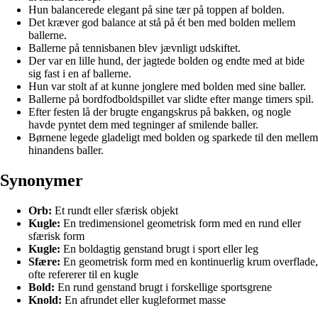
Hun balancerede elegant på sine tær på toppen af bolden.
Det kræver god balance at stå på ét ben med bolden mellem
ballerne.
Ballerne på tennisbanen blev jævnligt udskiftet.
Der var en lille hund, der jagtede bolden og endte med at bide
sig fast i en af ballerne.
Hun var stolt af at kunne jonglere med bolden med sine baller.
Ballerne på bordfodboldspillet var slidte efter mange timers spil.
Efter festen lå der brugte engangskrus på bakken, og nogle
havde pyntet dem med tegninger af smilende baller.
Børnene legede gladeligt med bolden og sparkede til den mellem
hinandens baller.
Synonymer
Orb:
Et rundt eller sfærisk objekt
Kugle:
En tredimensionel geometrisk form med en rund eller
sfærisk form
Kugle:
En boldagtig genstand brugt i sport eller leg
Sfære:
En geometrisk form med en kontinuerlig krum overflade,
ofte refererer til en kugle
Bold:
En rund genstand brugt i forskellige sportsgrene
Knold:
En afrundet eller kugleformet masse