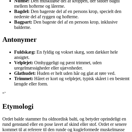
Numse:
Den muskuløse del af kroppen, der sidder bagtil
mellem hofterne og lårerne.
Bagdel:
Den bagerste del af en persons krop, specielt den
nederste del af ryggen og hofterne.
Bagpart:
Den bageste del af en persons krop, inklusive
balderne.
Antonymer
Fuldskæg:
En fyldig og vokset skæg, som dækker hele
ansigtet.
Velplejet:
Omhyggeligt og pænt trimmet, uden
uregelmæssigheder eller ujævnheder.
Glathudet:
Huden er helt uden hår og glat at røre ved.
Trimmet:
Håret er kort og velplejet, typisk skåret i en bestemt
længde eller form.
“`
Etymologi
Ordet balde stammer fra oldnordisk balti, og betyder oprindeligt en
rund genstand eller en pose lavet af skind eller stof. Ordet er senere
kommet til at referere til den runde og kugleformede muskelmasse