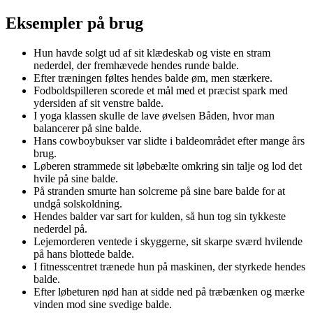
Eksempler på brug
Hun havde solgt ud af sit klædeskab og viste en stram
nederdel, der fremhævede hendes runde balde.
Efter træningen føltes hendes balde øm, men stærkere.
Fodboldspilleren scorede et mål med et præcist spark med
ydersiden af sit venstre balde.
I yoga klassen skulle de lave øvelsen Båden, hvor man
balancerer på sine balde.
Hans cowboybukser var slidte i baldeområdet efter mange års
brug.
Løberen strammede sit løbebælte omkring sin talje og lod det
hvile på sine balde.
På stranden smurte han solcreme på sine bare balde for at
undgå solskoldning.
Hendes balder var sart for kulden, så hun tog sin tykkeste
nederdel på.
Lejemorderen ventede i skyggerne, sit skarpe sværd hvilende
på hans blottede balde.
I fitnesscentret trænede hun på maskinen, der styrkede hendes
balde.
Efter løbeturen nød han at sidde ned på træbænken og mærke
vinden mod sine svedige balde.