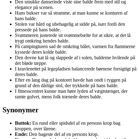
Den smukke danserinde viste sine balde frem med stil og
elegance på scenen.
Hans bukser var så stramme, at man kunne se konturen af
hans balde.
Stolen var hård og ubehagelig at sidde på, især fordi den
pressede på hans balde.
Svømmeren justerede sit svømmebælte for at sikre, at det lå
trygt omkring hendes balde.
På campingturen sad de omkring bålet, varmen fra flammerne
kyssede deres kolde balde.
Den dovne kat lå og slappede af i solen, balderne hvilende på
det bløde tæppe.
I kravlenettet på legepladsen balancerede børnene forsigtigt på
deres balde.
Efter en lang dag på kontoret havde han ondt i ryggen på
grund af den dårlige stol, der trykkede på hans balde.
I fitnesscentret kunne man høre lyden af vægtstænger, der
ramte gulvet, mens folk trænede deres balde.
Synonymer
Buttok:
En rund eller spidsdel af en persons krop bag
kroppen, over lårene.
Ende:
Den bageste del af en persons krop.