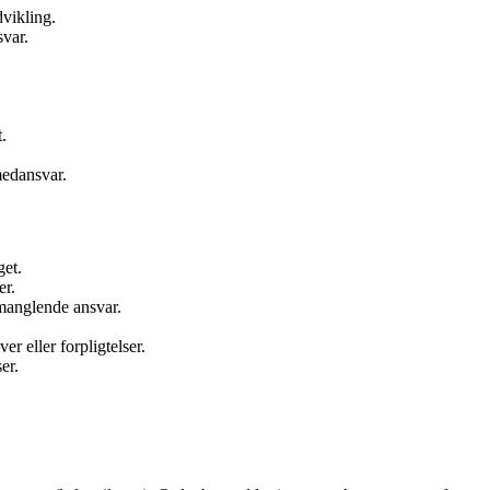
dvikling.
var.
.
medansvar.
get.
er.
 manglende ansvar.
r eller forpligtelser.
er.