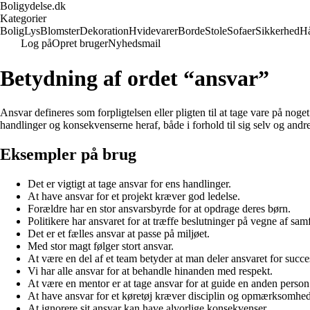
Boligydelse.dk
Kategorier
Bolig
Lys
Blomster
Dekoration
Hvidevarer
Borde
Stole
Sofaer
Sikkerhed
H
Log på
Opret bruger
Nyhedsmail
Betydning af ordet “ansvar”
Ansvar defineres som forpligtelsen eller pligten til at tage vare på noge
handlinger og konsekvenserne heraf, både i forhold til sig selv og andre
Eksempler på brug
Det er vigtigt at tage ansvar for ens handlinger.
At have ansvar for et projekt kræver god ledelse.
Forældre har en stor ansvarsbyrde for at opdrage deres børn.
Politikere har ansvaret for at træffe beslutninger på vegne af sam
Det er et fælles ansvar at passe på miljøet.
Med stor magt følger stort ansvar.
At være en del af et team betyder at man deler ansvaret for succe
Vi har alle ansvar for at behandle hinanden med respekt.
At være en mentor er at tage ansvar for at guide en anden person
At have ansvar for et køretøj kræver disciplin og opmærksomhed
At ignorere sit ansvar kan have alvorlige konsekvenser.