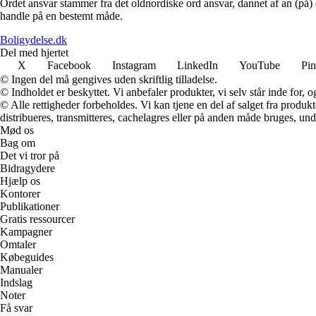
Ordet ansvar stammer fra det oldnordiske ord ansvar, dannet af an (på) og
handle på en bestemt måde.
Boligydelse.dk
Del med hjertet
X
Facebook
Instagram
LinkedIn
YouTube
Pin
© Ingen del må gengives uden skriftlig tilladelse.
© Indholdet er beskyttet. Vi anbefaler produkter, vi selv står inde for
© Alle rettigheder forbeholdes. Vi kan tjene en del af salget fra produk
distribueres, transmitteres, cachelagres eller på anden måde bruges, und
Mød os
Bag om
Det vi tror på
Bidragydere
Hjælp os
Kontorer
Publikationer
Gratis ressourcer
Kampagner
Omtaler
Købeguides
Manualer
Indslag
Noter
Få svar