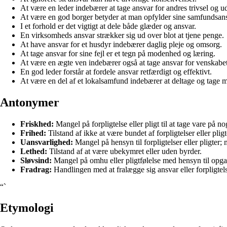
At være en leder indebærer at tage ansvar for andres trivsel og u
At være en god borger betyder at man opfylder sine samfundsans
I et forhold er det vigtigt at dele både glæder og ansvar.
En virksomheds ansvar strækker sig ud over blot at tjene penge.
At have ansvar for et husdyr indebærer daglig pleje og omsorg.
At tage ansvar for sine fejl er et tegn på modenhed og læring.
At være en ægte ven indebærer også at tage ansvar for venskabet
En god leder forstår at fordele ansvar retfærdigt og effektivt.
At være en del af et lokalsamfund indebærer at deltage og tage 
Antonymer
Friskhed:
Mangel på forpligtelse eller pligt til at tage vare på no
Frihed:
Tilstand af ikke at være bundet af forpligtelser eller pligt
Uansvarlighed:
Mangel på hensyn til forpligtelser eller pligter;
Lethed:
Tilstand af at være ubekymret eller uden byrder.
Sløvsind:
Mangel på omhu eller pligtfølelse med hensyn til opgave
Fradrag:
Handlingen med at fralægge sig ansvar eller forpligtels
“`
Etymologi