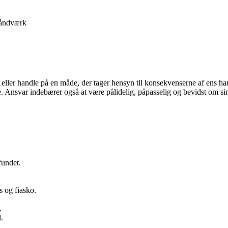
åndværk
t eller handle på en måde, der tager hensyn til konsekvenserne af ens han
. Ansvar indebærer også at være pålidelig, påpasselig og bevidst om sine
fundet.
s og fiasko.
.
.