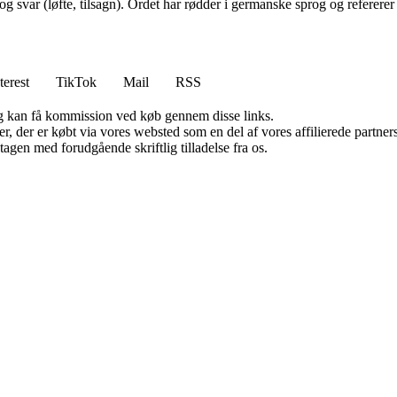
 svar (løfte, tilsagn). Ordet har rødder i germanske sprog og refererer t
terest
TikTok
Mail
RSS
, og kan få kommission ved køb gennem disse links.
ter, der er købt via vores websted som en del af vores affilierede partn
tagen med forudgående skriftlig tilladelse fra os.