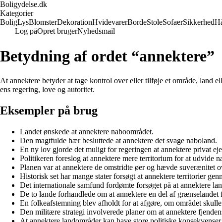
Boligydelse.dk
Kategorier
Bolig
Lys
Blomster
Dekoration
Hvidevarer
Borde
Stole
Sofaer
Sikkerhed
H
Log på
Opret bruger
Nyhedsmail
Betydning af ordet “annektere”
At annektere betyder at tage kontrol over eller tilføje et område, land 
ens regering, love og autoritet.
Eksempler på brug
Landet ønskede at annektere naboområdet.
Den magtfulde hær besluttede at annektere det svage naboland.
En ny lov gjorde det muligt for regeringen at annektere privat e
Politikeren foreslog at annektere mere territorium for at udvide n
Planen var at annektere de omstridte øer og hævde suverænitet 
Historisk set har mange stater forsøgt at annektere territorier ge
Det internationale samfund fordømte forsøget på at annektere land
De to lande forhandlede om at annektere en del af grænselandet f
En folkeafstemning blev afholdt for at afgøre, om området skulle 
Den militære strategi involverede planer om at annektere fjendens
At annektere landområder kan have store politiske konsekvenser