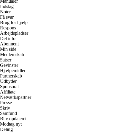
Manualer
Indslag
Noter
Få svar
Brug for hjælp
Respons
Arbejdspladser
Del info
Abonnent
Min side
Medlemskab
Satser
Gevinster
Hjælpemidler
Partnerskab
Udbyder
Sponsorat
Affiliate
Netværkspartner
Presse
Skriv
Samfund
Bliv opdateret
Modtag nyt
Deling