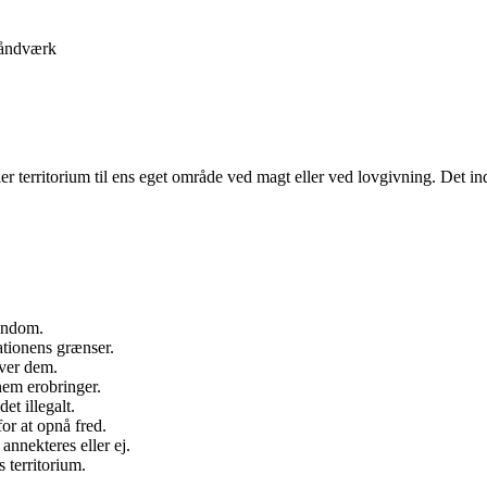
åndværk
eller territorium til ens eget område ved magt eller ved lovgivning. Det
jendom.
ationens grænser.
over dem.
nnem erobringer.
et illegalt.
or at opnå fred.
annekteres eller ej.
 territorium.
.