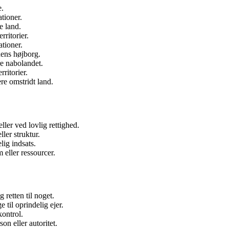
e.
tioner.
e land.
rritorier.
ationer.
nens højborg.
e nabolandet.
ritorier.
re omstridt land.
ller ved lovlig rettighed.
ler struktur.
lig indsats.
 eller ressourcer.
 retten til noget.
e til oprindelig ejer.
kontrol.
on eller autoritet.