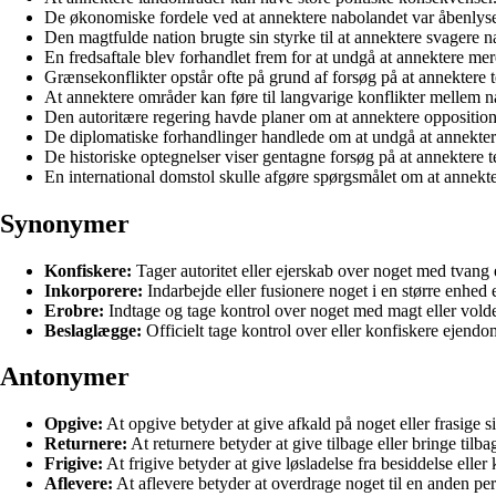
De økonomiske fordele ved at annektere nabolandet var åbenlys
Den magtfulde nation brugte sin styrke til at annektere svagere na
En fredsaftale blev forhandlet frem for at undgå at annektere mer
Grænsekonflikter opstår ofte på grund af forsøg på at annektere te
At annektere områder kan føre til langvarige konflikter mellem n
Den autoritære regering havde planer om at annektere oppositio
De diplomatiske forhandlinger handlede om at undgå at annekter
De historiske optegnelser viser gentagne forsøg på at annektere ter
En international domstol skulle afgøre spørgsmålet om at annekte
Synonymer
Konfiskere:
Tager autoritet eller ejerskab over noget med tvang e
Inkorporere:
Indarbejde eller fusionere noget i en større enhed el
Erobre:
Indtage og tage kontrol over noget med magt eller volde
Beslaglægge:
Officielt tage kontrol over eller konfiskere ejendom
Antonymer
Opgive:
At opgive betyder at give afkald på noget eller frasige sig
Returnere:
At returnere betyder at give tilbage eller bringe tilbag
Frigive:
At frigive betyder at give løsladelse fra besiddelse eller 
Aflevere:
At aflevere betyder at overdrage noget til en anden pers