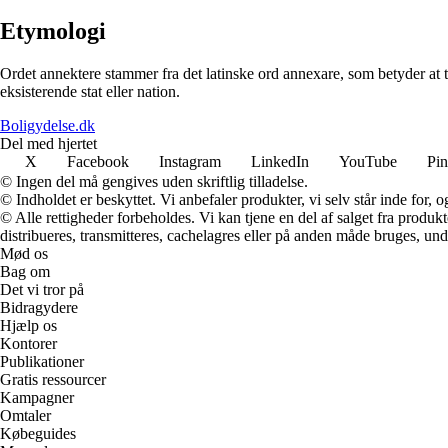
Etymologi
Ordet annektere stammer fra det latinske ord annexare, som betyder at tilfø
eksisterende stat eller nation.
Boligydelse.dk
Del med hjertet
X
Facebook
Instagram
LinkedIn
YouTube
Pin
© Ingen del må gengives uden skriftlig tilladelse.
© Indholdet er beskyttet. Vi anbefaler produkter, vi selv står inde for
© Alle rettigheder forbeholdes. Vi kan tjene en del af salget fra produk
distribueres, transmitteres, cachelagres eller på anden måde bruges, und
Mød os
Bag om
Det vi tror på
Bidragydere
Hjælp os
Kontorer
Publikationer
Gratis ressourcer
Kampagner
Omtaler
Købeguides