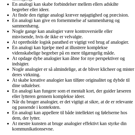
En analogi kan skabe forbindelser mellem ellers adskilte
begreber eller ideer.
At finde den rigtige analogi kræver nøjagtighed og præcision.
En analogi kan give en fornemmelse af sammenhæng og
sammenhæng.
Nogle gange kan analogier være kontroversielle eller
misvisende, hvis de ikke er velvalgte.
At opretholde logisk parathed er vigtigt ved brug af analogier.
En analogi kan hjælpe med at illustrere komplekse
videnskabelige begreber på en mere tilgængelig måde.
At opdage dybe analogier kan åbne for nye perspektiver og
indsigter.
Nogle analogier er så almindelige, at de bliver klicheer og mister
deres virkning.
At skabe kreative analogier kan tilføre originalitet og dybde til
dine udtalelser.
En analogi kan fungere som et mentalt kort, der guider læseren
eller lytteren gennem komplekse ideer.
Når du bruger analogier, er det vigtigt at sikre, at de er relevante
og passende i konteksten.
En analogi kan appellere til både intellektet og følelserne hos
dem, der lytter.
At mestre kunsten at bruge analogier effektivt kan styrke din
kommunikationsevne.