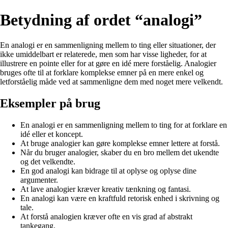
Betydning af ordet “analogi”
En analogi er en sammenligning mellem to ting eller situationer, der
ikke umiddelbart er relaterede, men som har visse ligheder, for at
illustrere en pointe eller for at gøre en idé mere forståelig. Analogier
bruges ofte til at forklare komplekse emner på en mere enkel og
letforståelig måde ved at sammenligne dem med noget mere velkendt.
Eksempler på brug
En analogi er en sammenligning mellem to ting for at forklare en
idé eller et koncept.
At bruge analogier kan gøre komplekse emner lettere at forstå.
Når du bruger analogier, skaber du en bro mellem det ukendte
og det velkendte.
En god analogi kan bidrage til at oplyse og oplyse dine
argumenter.
At lave analogier kræver kreativ tænkning og fantasi.
En analogi kan være en kraftfuld retorisk enhed i skrivning og
tale.
At forstå analogien kræver ofte en vis grad af abstrakt
tankegang.