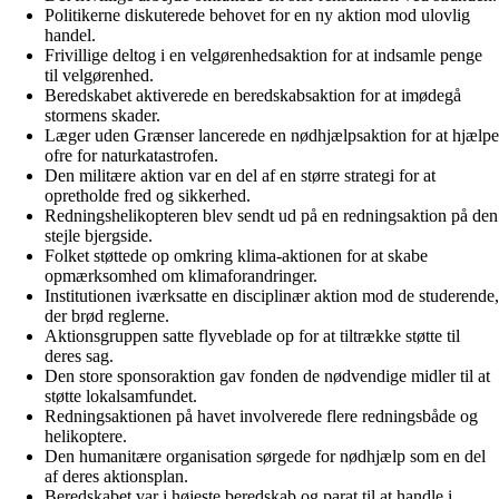
Politikerne diskuterede behovet for en ny aktion mod ulovlig
handel.
Frivillige deltog i en velgørenhedsaktion for at indsamle penge
til velgørenhed.
Beredskabet aktiverede en beredskabsaktion for at imødegå
stormens skader.
Læger uden Grænser lancerede en nødhjælpsaktion for at hjælpe
ofre for naturkatastrofen.
Den militære aktion var en del af en større strategi for at
opretholde fred og sikkerhed.
Redningshelikopteren blev sendt ud på en redningsaktion på den
stejle bjergside.
Folket støttede op omkring klima-aktionen for at skabe
opmærksomhed om klimaforandringer.
Institutionen iværksatte en disciplinær aktion mod de studerende,
der brød reglerne.
Aktionsgruppen satte flyveblade op for at tiltrække støtte til
deres sag.
Den store sponsoraktion gav fonden de nødvendige midler til at
støtte lokalsamfundet.
Redningsaktionen på havet involverede flere redningsbåde og
helikoptere.
Den humanitære organisation sørgede for nødhjælp som en del
af deres aktionsplan.
Beredskabet var i højeste beredskab og parat til at handle i