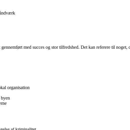
åndværk
ennemført med succes og stor tilfredshed. Det kan referere til noget, der
okal organisation
r byen
erne
gelse af kriminalitet