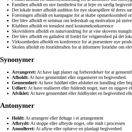
Familien afholdt en stor familiefest for at fejre en særlig begiven
Det lokale teater afholdt audition for nye skuespillere til deres n
Foreningen afholdt en kampagne for at skabe opmærksomhed o
Der blev afholdt et seminar om lederskab og motivation på univer
Klubben afholdt en temafest med kostumekonkurrence
Skovrideren afholdt en naturvandring for at vise skovens mangf
Der blev afholdt en gallafest til fordel for velgørenhed på det lok
Virksomheden afholdt en konference for at præsentere nye produk
Skolen afholdt en forældreaften for at informere forældre om el
Synonymer
Arrangeret:
At have lagt planer og forberedelser for at gennemfø
Afholdt:
At have gennemført eller organiseret en begivenhed.
Gennemført:
At have fuldført eller afsluttet en handling eller b
Udført:
At have realiseret eller fuldendt noget, især en opgave e
Afviklet:
At have gennemført eller fuldbyrdet en begivenhed elle
Antonymer
Holdt:
At arrangere eller deltage i et arrangement
Afbrydt:
At stoppe eller afbryde noget, ofte midt i processen
Annulleret:
At aflyse eller ophæve en planlagt begivenhed