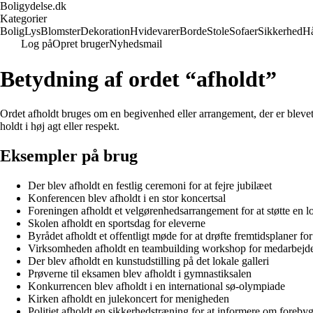
Boligydelse.dk
Kategorier
Bolig
Lys
Blomster
Dekoration
Hvidevarer
Borde
Stole
Sofaer
Sikkerhed
H
Log på
Opret bruger
Nyhedsmail
Betydning af ordet “afholdt”
Ordet afholdt bruges om en begivenhed eller arrangement, der er blevet g
holdt i høj agt eller respekt.
Eksempler på brug
Der blev afholdt en festlig ceremoni for at fejre jubilæet
Konferencen blev afholdt i en stor koncertsal
Foreningen afholdt et velgørenhedsarrangement for at støtte en l
Skolen afholdt en sportsdag for eleverne
Byrådet afholdt et offentligt møde for at drøfte fremtidsplaner fo
Virksomheden afholdt en teambuilding workshop for medarbejd
Der blev afholdt en kunstudstilling på det lokale galleri
Prøverne til eksamen blev afholdt i gymnastiksalen
Konkurrencen blev afholdt i en international sø-olympiade
Kirken afholdt en julekoncert for menigheden
Politiet afholdt en sikkerhedstræning for at informere om forebyg