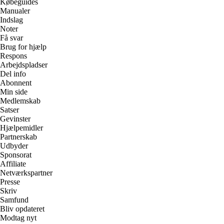
Købeguides
Manualer
Indslag
Noter
Få svar
Brug for hjælp
Respons
Arbejdspladser
Del info
Abonnent
Min side
Medlemskab
Satser
Gevinster
Hjælpemidler
Partnerskab
Udbyder
Sponsorat
Affiliate
Netværkspartner
Presse
Skriv
Samfund
Bliv opdateret
Modtag nyt