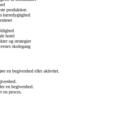
hed
æste produktion
m bæredygtighed
sitetet
oldighed
ale hotel
ter og strategier
evernes skolegang
re en begivenhed eller aktivitet.
egivenhed.
ller en begivenhed.
r en proces.