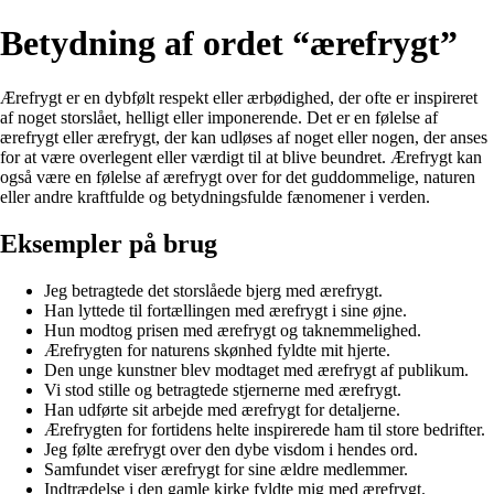
Betydning af ordet “ærefrygt”
Ærefrygt er en dybfølt respekt eller ærbødighed, der ofte er inspireret
af noget storslået, helligt eller imponerende. Det er en følelse af
ærefrygt eller ærefrygt, der kan udløses af noget eller nogen, der anses
for at være overlegent eller værdigt til at blive beundret. Ærefrygt kan
også være en følelse af ærefrygt over for det guddommelige, naturen
eller andre kraftfulde og betydningsfulde fænomener i verden.
Eksempler på brug
Jeg betragtede det storslåede bjerg med ærefrygt.
Han lyttede til fortællingen med ærefrygt i sine øjne.
Hun modtog prisen med ærefrygt og taknemmelighed.
Ærefrygten for naturens skønhed fyldte mit hjerte.
Den unge kunstner blev modtaget med ærefrygt af publikum.
Vi stod stille og betragtede stjernerne med ærefrygt.
Han udførte sit arbejde med ærefrygt for detaljerne.
Ærefrygten for fortidens helte inspirerede ham til store bedrifter.
Jeg følte ærefrygt over den dybe visdom i hendes ord.
Samfundet viser ærefrygt for sine ældre medlemmer.
Indtrædelse i den gamle kirke fyldte mig med ærefrygt.