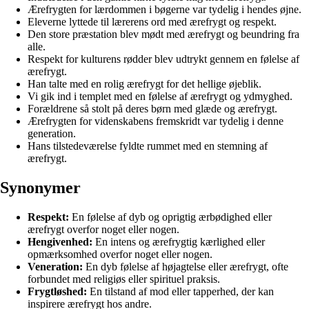
Ærefrygten for lærdommen i bøgerne var tydelig i hendes øjne.
Eleverne lyttede til lærerens ord med ærefrygt og respekt.
Den store præstation blev mødt med ærefrygt og beundring fra
alle.
Respekt for kulturens rødder blev udtrykt gennem en følelse af
ærefrygt.
Han talte med en rolig ærefrygt for det hellige øjeblik.
Vi gik ind i templet med en følelse af ærefrygt og ydmyghed.
Forældrene så stolt på deres børn med glæde og ærefrygt.
Ærefrygten for videnskabens fremskridt var tydelig i denne
generation.
Hans tilstedeværelse fyldte rummet med en stemning af
ærefrygt.
Synonymer
Respekt:
En følelse af dyb og oprigtig ærbødighed eller
ærefrygt overfor noget eller nogen.
Hengivenhed:
En intens og ærefrygtig kærlighed eller
opmærksomhed overfor noget eller nogen.
Veneration:
En dyb følelse af højagtelse eller ærefrygt, ofte
forbundet med religiøs eller spirituel praksis.
Frygtløshed:
En tilstand af mod eller tapperhed, der kan
inspirere ærefrygt hos andre.