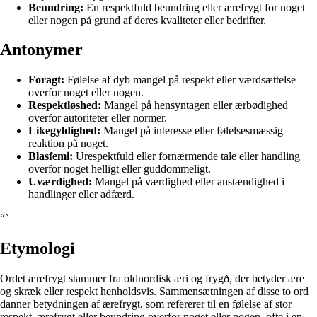
Beundring:
En respektfuld beundring eller ærefrygt for noget
eller nogen på grund af deres kvaliteter eller bedrifter.
Antonymer
Foragt:
Følelse af dyb mangel på respekt eller værdsættelse
overfor noget eller nogen.
Respektløshed:
Mangel på hensyntagen eller ærbødighed
overfor autoriteter eller normer.
Likegyldighed:
Mangel på interesse eller følelsesmæssig
reaktion på noget.
Blasfemi:
Urespektfuld eller fornærmende tale eller handling
overfor noget helligt eller guddommeligt.
Uværdighed:
Mangel på værdighed eller anstændighed i
handlinger eller adfærd.
“`
Etymologi
Ordet ærefrygt stammer fra oldnordisk æri og frygð, der betyder ære
og skræk eller respekt henholdsvis. Sammensætningen af disse to ord
danner betydningen af ærefrygt, som refererer til en følelse af stor
respekt, ærefrygt eller beundring overfor noget eller nogen, ofte i en