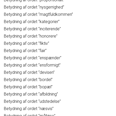
Betydning af ordet “nysgerrighed”
Betydning af ordet “magtfuldkommen”
Betydning af ordet “kategorier”
Betydning af ordet “inciterende”
Betydning af ordet “honorere”
Betydning af ordet “fiktiv”
Betydning af ordet “fair”
Betydning af ordet “enspænder”
Betydning af ordet “ensformigt”
Betydning af ordet “devisen”
Betydning af ordet “bordel”
Betydning af ordet “bopæl”
Betydning af ordet “afbildning”
Betydning af ordet “udstedelse”
Betydning af ordet “næsvis”
Betydning af ordet “målløse”