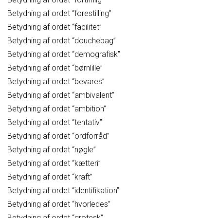
Betydning af ordet “forestilling”
Betydning af ordet “facilitet”
Betydning af ordet “douchebag”
Betydning af ordet “demografisk”
Betydning af ordet “børnlille”
Betydning af ordet “bevares”
Betydning af ordet “ambivalent”
Betydning af ordet “ambition”
Betydning af ordet “tentativ”
Betydning af ordet “ordforråd”
Betydning af ordet “nøgle”
Betydning af ordet “kætteri”
Betydning af ordet “kraft”
Betydning af ordet “identifikation”
Betydning af ordet “hvorledes”
Betydning af ordet “grotesk”