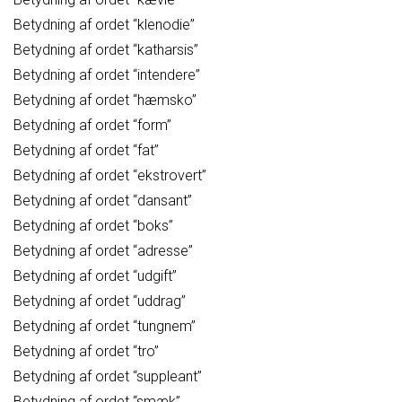
Betydning af ordet “klenodie”
Betydning af ordet “katharsis”
Betydning af ordet “intendere”
Betydning af ordet “hæmsko”
Betydning af ordet “form”
Betydning af ordet “fat”
Betydning af ordet “ekstrovert”
Betydning af ordet “dansant”
Betydning af ordet “boks”
Betydning af ordet “adresse”
Betydning af ordet “udgift”
Betydning af ordet “uddrag”
Betydning af ordet “tungnem”
Betydning af ordet “tro”
Betydning af ordet “suppleant”
Betydning af ordet “smæk”