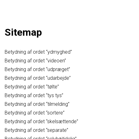
Sitemap
Betydning af ordet “ydmyghed”
Betydning af ordet “videoen”
Betydning af ordet “udpræget”
Betydning af ordet “udarbejde”
Betydning af ordet “tølte”
Betydning af ordet “tys tys”
Betydning af ordet “tilmelding”
Betydning af ordet “sortere”
Betydning af ordet “skelsættende”
Betydning af ordet “separate”
Betydning af ordet “selvhøjtidelig”