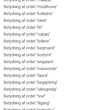
Betydning af ordet “modificere”
Betydning af ordet “kollidere”
Betydning af ordet “ideel”
Betydning af ordet “hh”
Betydning af ordet “culpøs”
Betydning af ordet “brillere”
Betydning af ordet “begmand”
Betydning af ordet “sodomi”
Betydning af ordet “singularis”
Betydning af ordet “maveonde”
Betydning af ordet “fauna”
Betydning af ordet “begejstring”
Betydning af ordet “utilregnelig”
Betydning af ordet “tvivl”
Betydning af ordet “tilgang”
Betydning af ordet “spøgelse”