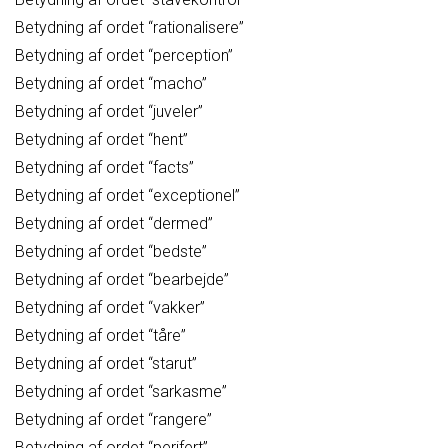
Betydning af ordet “rationalisere”
Betydning af ordet “perception”
Betydning af ordet “macho”
Betydning af ordet “juveler”
Betydning af ordet “hent”
Betydning af ordet “facts”
Betydning af ordet “exceptionel”
Betydning af ordet “dermed”
Betydning af ordet “bedste”
Betydning af ordet “bearbejde”
Betydning af ordet “vakker”
Betydning af ordet “tåre”
Betydning af ordet “starut”
Betydning af ordet “sarkasme”
Betydning af ordet “rangere”
Betydning af ordet “perifert”