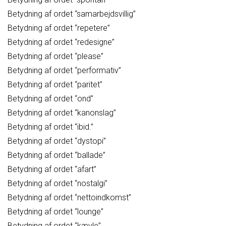
Betydning af ordet “samarbejdsvillig”
Betydning af ordet “repetere”
Betydning af ordet “redesigne”
Betydning af ordet “please”
Betydning af ordet “performativ”
Betydning af ordet “paritet”
Betydning af ordet “ond”
Betydning af ordet “kanonslag”
Betydning af ordet “ibid.”
Betydning af ordet “dystopi”
Betydning af ordet “ballade”
Betydning af ordet “afart”
Betydning af ordet “nostalgi”
Betydning af ordet “nettoindkomst”
Betydning af ordet “lounge”
Betydning af ordet “kævle”