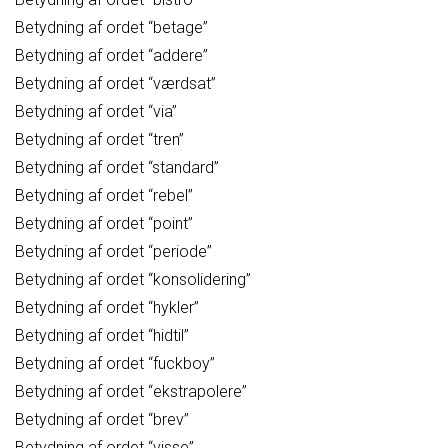
Betydning af ordet “betage”
Betydning af ordet “addere”
Betydning af ordet “værdsat”
Betydning af ordet “via”
Betydning af ordet “tren”
Betydning af ordet “standard”
Betydning af ordet “rebel”
Betydning af ordet “point”
Betydning af ordet “periode”
Betydning af ordet “konsolidering”
Betydning af ordet “hykler”
Betydning af ordet “hidtil”
Betydning af ordet “fuckboy”
Betydning af ordet “ekstrapolere”
Betydning af ordet “brev”
Betydning af ordet “visse”