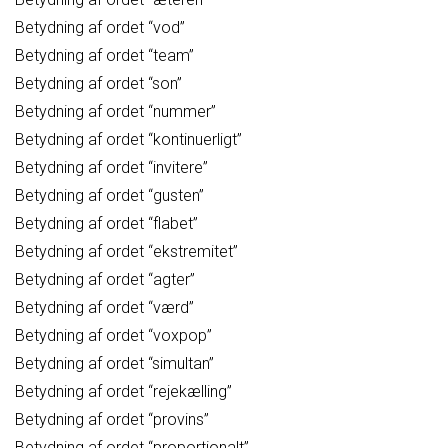
Betydning af ordet “vod”
Betydning af ordet “team”
Betydning af ordet “son”
Betydning af ordet “nummer”
Betydning af ordet “kontinuerligt”
Betydning af ordet “invitere”
Betydning af ordet “gusten”
Betydning af ordet “flabet”
Betydning af ordet “ekstremitet”
Betydning af ordet “agter”
Betydning af ordet “værd”
Betydning af ordet “voxpop”
Betydning af ordet “simultan”
Betydning af ordet “rejekælling”
Betydning af ordet “provins”
Betydning af ordet “proportionalt”