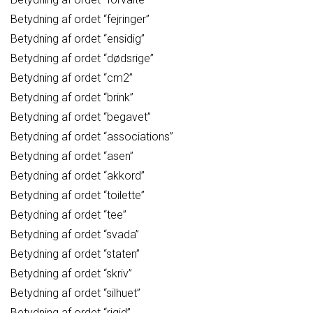
Betydning af ordet “fejringer”
Betydning af ordet “ensidig”
Betydning af ordet “dødsrige”
Betydning af ordet “cm2”
Betydning af ordet “brink”
Betydning af ordet “begavet”
Betydning af ordet “associations”
Betydning af ordet “asen”
Betydning af ordet “akkord”
Betydning af ordet “toilette”
Betydning af ordet “tee”
Betydning af ordet “svada”
Betydning af ordet “staten”
Betydning af ordet “skriv”
Betydning af ordet “silhuet”
Betydning af ordet “rigid”