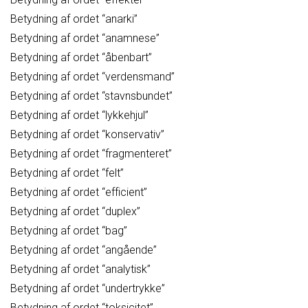
Betydning af ordet “anarki”
Betydning af ordet “anamnese”
Betydning af ordet “åbenbart”
Betydning af ordet “verdensmand”
Betydning af ordet “stavnsbundet”
Betydning af ordet “lykkehjul”
Betydning af ordet “konservativ”
Betydning af ordet “fragmenteret”
Betydning af ordet “felt”
Betydning af ordet “efficient”
Betydning af ordet “duplex”
Betydning af ordet “bag”
Betydning af ordet “angående”
Betydning af ordet “analytisk”
Betydning af ordet “undertrykke”
Betydning af ordet “toksicitet”