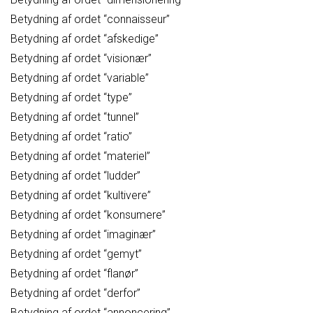
Betydning af ordet “connaisseur”
Betydning af ordet “afskedige”
Betydning af ordet “visionær”
Betydning af ordet “variable”
Betydning af ordet “type”
Betydning af ordet “tunnel”
Betydning af ordet “ratio”
Betydning af ordet “materiel”
Betydning af ordet “ludder”
Betydning af ordet “kultivere”
Betydning af ordet “konsumere”
Betydning af ordet “imaginær”
Betydning af ordet “gemyt”
Betydning af ordet “flanør”
Betydning af ordet “derfor”
Betydning af ordet “annoncering”