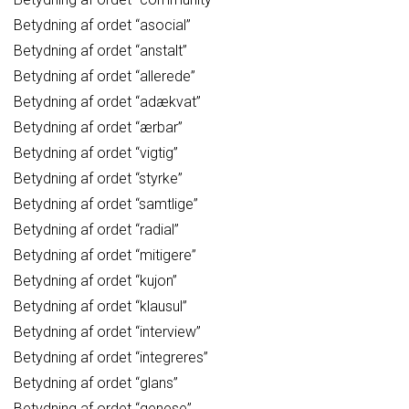
Betydning af ordet “asocial”
Betydning af ordet “anstalt”
Betydning af ordet “allerede”
Betydning af ordet “adækvat”
Betydning af ordet “ærbar”
Betydning af ordet “vigtig”
Betydning af ordet “styrke”
Betydning af ordet “samtlige”
Betydning af ordet “radial”
Betydning af ordet “mitigere”
Betydning af ordet “kujon”
Betydning af ordet “klausul”
Betydning af ordet “interview”
Betydning af ordet “integreres”
Betydning af ordet “glans”
Betydning af ordet “genese”