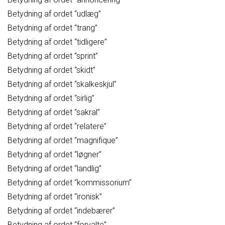
Betydning af ordet “udlæg”
Betydning af ordet “trang”
Betydning af ordet “tidligere”
Betydning af ordet “sprint”
Betydning af ordet “skidt”
Betydning af ordet “skalkeskjul”
Betydning af ordet “sirlig”
Betydning af ordet “sakral”
Betydning af ordet “relatere”
Betydning af ordet “magnifique”
Betydning af ordet “løgner”
Betydning af ordet “landlig”
Betydning af ordet “kommissorium”
Betydning af ordet “ironisk”
Betydning af ordet “indebærer”
Betydning af ordet “forvalte”